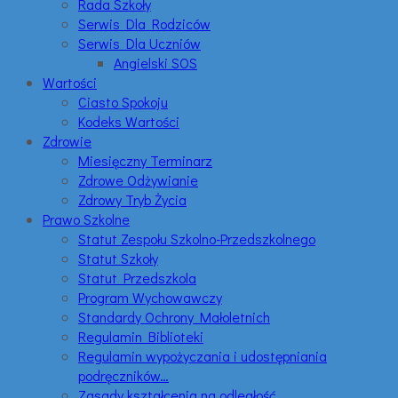
Rada Szkoły
Serwis Dla Rodziców
Serwis Dla Uczniów
Angielski SOS
Wartości
Ciasto Spokoju
Kodeks Wartości
Zdrowie
Miesięczny Terminarz
Zdrowe Odżywianie
Zdrowy Tryb Życia
Prawo Szkolne
Statut Zespołu Szkolno-Przedszkolnego
Statut Szkoły
Statut Przedszkola
Program Wychowawczy
Standardy Ochrony Małoletnich
Regulamin Biblioteki
Regulamin wypożyczania i udostępniania
podręczników…
Zasady kształcenia na odległość