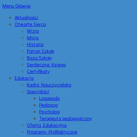
Menu Główne
Aktualności
Otwarte Serca
Wizja
Misja
Historia
Patron Szkoły
Baza Szkoły
Serdeczna Księga
Certyfikaty
Edukacja
Kadra Nauczycielska
Specjaliści
Logopeda
Pedagog
Psycholog
Terapeuta pedagogiczny
Oferta Edukacyjna
Programy Profilaktyczne