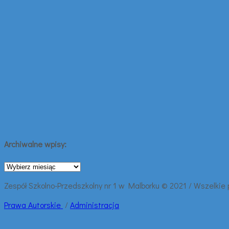
Archiwalne wpisy:
Archiwalne
wpisy:
Zespół Szkolno-Przedszkolny nr 1 w Malborku © 2021 / Wszelkie
Prawa
Autorskie
/
Administracja