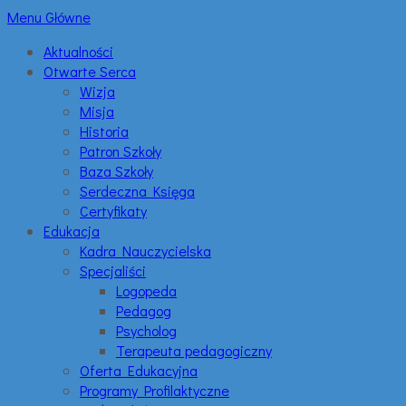
Menu Główne
Aktualności
Otwarte Serca
Wizja
Misja
Historia
Patron Szkoły
Baza Szkoły
Serdeczna Księga
Certyfikaty
Edukacja
Kadra Nauczycielska
Specjaliści
Logopeda
Pedagog
Psycholog
Terapeuta pedagogiczny
Oferta Edukacyjna
Programy Profilaktyczne