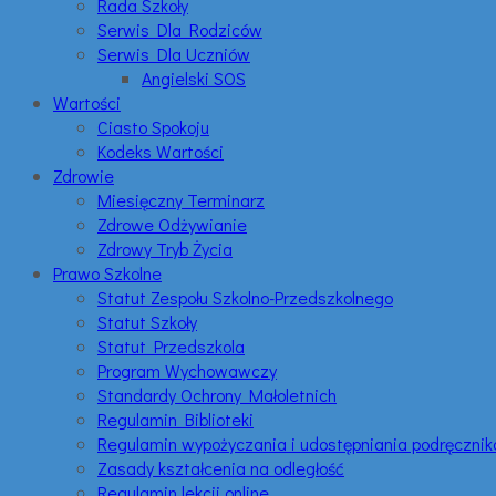
Rada Szkoły
Serwis Dla Rodziców
Serwis Dla Uczniów
Angielski SOS
Wartości
Ciasto Spokoju
Kodeks Wartości
Zdrowie
Miesięczny Terminarz
Zdrowe Odżywianie
Zdrowy Tryb Życia
Prawo Szkolne
Statut Zespołu Szkolno-Przedszkolnego
Statut Szkoły
Statut Przedszkola
Program Wychowawczy
Standardy Ochrony Małoletnich
Regulamin Biblioteki
Regulamin wypożyczania i udostępniania podręczni
Zasady kształcenia na odległość
Regulamin lekcji online