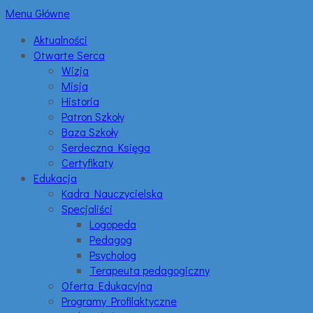
Menu Główne
Aktualności
Otwarte Serca
Wizja
Misja
Historia
Patron Szkoły
Baza Szkoły
Serdeczna Księga
Certyfikaty
Edukacja
Kadra Nauczycielska
Specjaliści
Logopeda
Pedagog
Psycholog
Terapeuta pedagogiczny
Oferta Edukacyjna
Programy Profilaktyczne