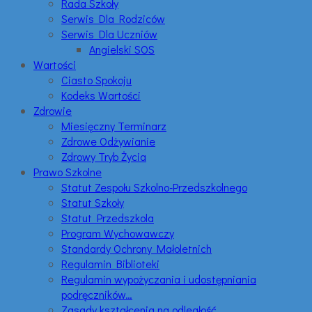
Rada Szkoły
Serwis Dla Rodziców
Serwis Dla Uczniów
Angielski SOS
Wartości
Ciasto Spokoju
Kodeks Wartości
Zdrowie
Miesięczny Terminarz
Zdrowe Odżywianie
Zdrowy Tryb Życia
Prawo Szkolne
Statut Zespołu Szkolno-Przedszkolnego
Statut Szkoły
Statut Przedszkola
Program Wychowawczy
Standardy Ochrony Małoletnich
Regulamin Biblioteki
Regulamin wypożyczania i udostępniania
podręczników…
Zasady kształcenia na odległość