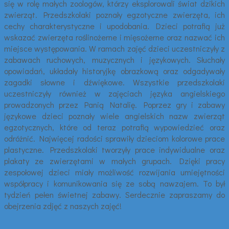
się w rolę małych zoologów, którzy eksplorowali świat dzikich
zwierząt. Przedszkolaki poznały egzotyczne zwierzęta, ich
cechy charakterystyczne i upodobania. Dzieci potrafią już
wskazać zwierzęta roślinożerne i mięsożerne oraz nazwać ich
miejsce występowania. W ramach zajęć dzieci uczestniczyły z
zabawach ruchowych, muzycznych i językowych. Słuchały
opowiadań, układały historyjkę obrazkową oraz odgadywały
zagadki słowne i dźwiękowe. Wszystkie przedszkolaki
uczestniczyły również w zajęciach języka angielskiego
prowadzonych przez Panią Natalię. Poprzez gry i zabawy
językowe dzieci poznały wiele angielskich nazw zwierząt
egzotycznych, które od teraz potrafią wypowiedzieć oraz
odróżnić. Najwięcej radości sprawiły dzieciom kolorowe prace
plastyczne. Przedszkolaki tworzyły prace indywidualne oraz
plakaty ze zwierzętami w małych grupach. Dzięki pracy
zespołowej dzieci miały możliwość rozwijania umiejętności
współpracy i komunikowania się ze sobą nawzajem. To był
tydzień pełen świetnej zabawy. Serdecznie zapraszamy do
obejrzenia zdjęć z naszych zajęć!