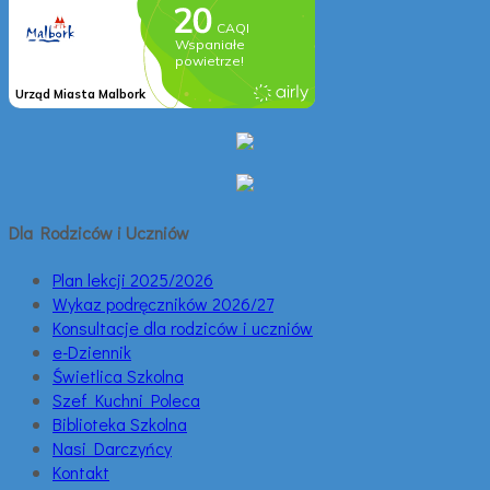
Dla Rodziców i Uczniów
Plan lekcji 2025/2026
Wykaz podręczników 2026/27
Konsultacje dla rodziców i uczniów
e-Dziennik
Świetlica Szkolna
Szef Kuchni Poleca
Biblioteka Szkolna
Nasi Darczyńcy
Kontakt