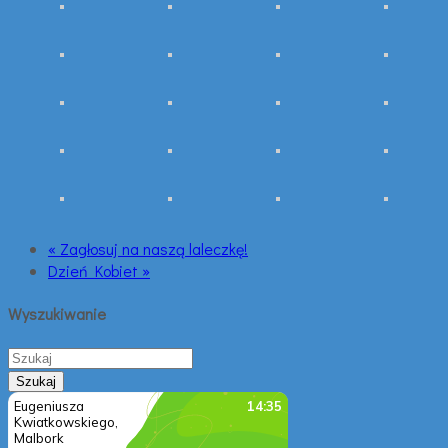
« Zagłosuj na naszą laleczkę!
Dzień Kobiet »
Wyszukiwanie