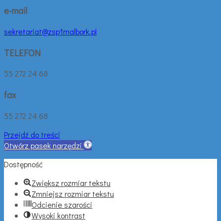
e-mail
sekretariat@zsp1malbork.pl
TELEFON
55 272 24 68
fax
55 272 24 68
Przejdź do treści
Otwórz pasek narzędzi
Dostępność
Zwiększ rozmiar tekstu
Zmniejsz rozmiar tekstu
Odcienie szarości
Wysoki kontrast