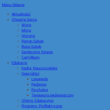
Menu Główne
Aktualności
Otwarte Serca
Wizja
Misja
Historia
Patron Szkoły
Baza Szkoły
Serdeczna Księga
Certyfikaty
Edukacja
Kadra Nauczycielska
Specjaliści
Logopeda
Pedagog
Psycholog
Terapeuta pedagogiczny
Oferta Edukacyjna
Programy Profilaktyczne