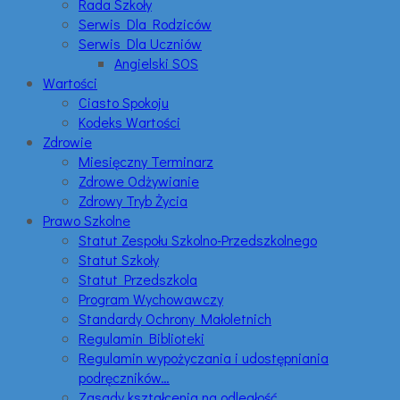
Rada Szkoły
Serwis Dla Rodziców
Serwis Dla Uczniów
Angielski SOS
Wartości
Ciasto Spokoju
Kodeks Wartości
Zdrowie
Miesięczny Terminarz
Zdrowe Odżywianie
Zdrowy Tryb Życia
Prawo Szkolne
Statut Zespołu Szkolno-Przedszkolnego
Statut Szkoły
Statut Przedszkola
Program Wychowawczy
Standardy Ochrony Małoletnich
Regulamin Biblioteki
Regulamin wypożyczania i udostępniania
podręczników…
Zasady kształcenia na odległość