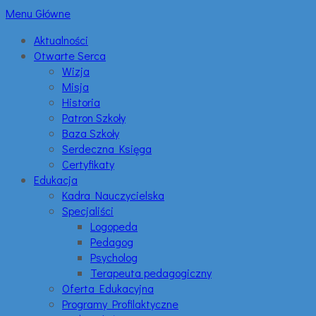
Menu Główne
Aktualności
Otwarte Serca
Wizja
Misja
Historia
Patron Szkoły
Baza Szkoły
Serdeczna Księga
Certyfikaty
Edukacja
Kadra Nauczycielska
Specjaliści
Logopeda
Pedagog
Psycholog
Terapeuta pedagogiczny
Oferta Edukacyjna
Programy Profilaktyczne