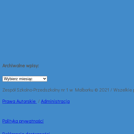
Archiwalne wpisy:
Archiwalne
wpisy:
Zespół Szkolno-Przedszkolny nr 1 w Malborku © 2021 / Wszelkie
Prawa
Autorskie
/
Administracja
Polityka prywatności
Deklaracja dostępności