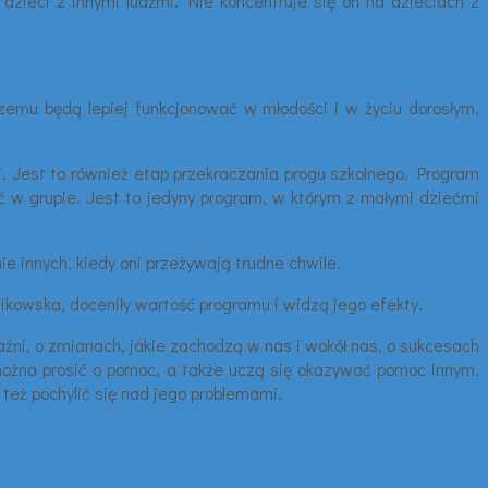
dzieci z innymi ludźmi. Nie koncentruje się on na dzieciach z
zemu będą lepiej funkcjonować w młodości i w życiu dorosłym,
. Jest to również etap przekraczania progu szkolnego. Program
ać w grupie. Jest to jedyny program, w którym z małymi dziećmi
e innych, kiedy oni przeżywają trudne chwile.
kowska, doceniły wartość programu i widzą jego efekty.
aźni, o zmianach, jakie zachodzą w nas i wokół nas, o sukcesach
 można prosić o pomoc, a także uczą się okazywać pomoc innym.
też pochylić się nad jego problemami.