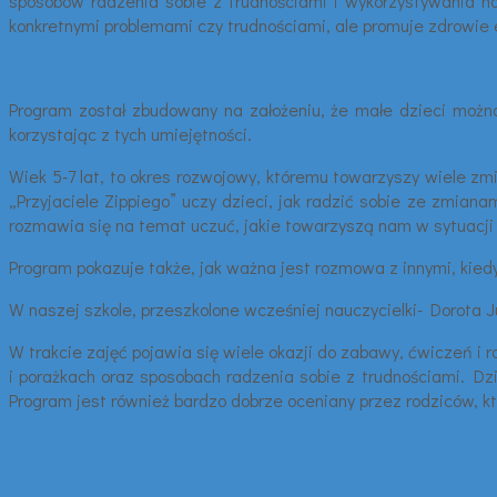
sposobów radzenia sobie z trudnościami i wykorzystywania nab
konkretnymi problemami czy trudnościami, ale promuje zdrowie 
Program został zbudowany na założeniu, że małe dzieci można
korzystając z tych umiejętności.
Wiek 5-7 lat, to okres rozwojowy, któremu towarzyszy wiele z
„Przyjaciele Zippiego” uczy dzieci, jak radzić sobie ze zmian
rozmawia się na temat uczuć, jakie towarzyszą nam w sytuacji u
Program pokazuje także, jak ważna jest rozmowa z innymi, kiedy
W naszej szkole, przeszkolone wcześniej nauczycielki- Dorota
W trakcie zajęć pojawia się wiele okazji do zabawy, ćwiczeń i 
i porażkach oraz sposobach radzenia sobie z trudnościami. Dz
Program jest również bardzo dobrze oceniany przez rodziców, k