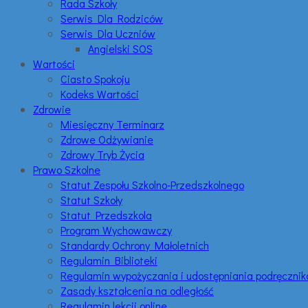
Rada Szkoły
Serwis Dla Rodziców
Serwis Dla Uczniów
Angielski SOS
Wartości
Ciasto Spokoju
Kodeks Wartości
Zdrowie
Miesięczny Terminarz
Zdrowe Odżywianie
Zdrowy Tryb Życia
Prawo Szkolne
Statut Zespołu Szkolno-Przedszkolnego
Statut Szkoły
Statut Przedszkola
Program Wychowawczy
Standardy Ochrony Małoletnich
Regulamin Biblioteki
Regulamin wypożyczania i udostępniania podręczni
Zasady kształcenia na odległość
Regulamin lekcji online