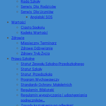
Rada Szkoły
Serwis Dla Rodziców
Serwis Dla Uczniów
Angielski SOS
Wartości
Ciasto Spokoju
Kodeks Wartości
Zdrowie
Miesięczny Terminarz
Zdrowe Odżywianie
Zdrowy Tryb Życia
Prawo Szkolne
Statut Zespołu Szkolno-Przedszkolnego
Statut Szkoły
Statut Przedszkola
Program Wychowawczy
Standardy Ochrony Małoletnich
Regulamin Biblioteki
Regulamin wypożyczania i udostępniania
podręczników…
Zasady kształcenia na odległość