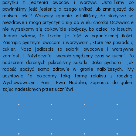
pożytku z jedzenia owoców i warzyw. Ustaliliśmy co
powinniśmy jeść jesienią a czego unikać lub zmniejszyć do
małych ilości? Wszyscy zgodnie ustaliliśmy, że słodycze są
niezdrowe i mogą przyczynić się do wielu chorób! Oczywiście
nie wyrzekamy się całkowicie słodyczy, bo dzieci to łasuchy!
Jednak wiemy, że trzeba je jeść w ograniczonej ilości.
Zastąpić pysznymi owocami i warzywami, które tez posiadają
cukier. Nasz jadłospis to sałatki owocowe i warzywne
zamiast…! Pożytecznie i wesoło spędzony czas w kuchni. Po
nadzorem dorosłych pokroiliśmy sałatki! Jaka pychota i jak
radość spożyć samo zdrowie w gronie najbliższych. My
uczniowie 1d polecamy taką formę relaksu z rodziną!
Wychowawczyni Pani Ewa Nadolna, zaprasza do galerii
zdjęć nadesłanych przez uczniów!