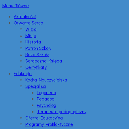
Menu Główne
Aktualności
Otwarte Serca
Wizja
Misja
Historia
Patron Szkoły
Baza Szkoły
Serdeczna Księga
Certyfikaty
Edukacja
Kadra Nauczycielska
Specjaliści
Logopeda
Pedagog
Psycholog
Terapeuta pedagogiczny
Oferta Edukacyjna
Programy Profilaktyczne