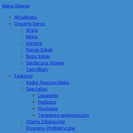
Menu Główne
Aktualności
Otwarte Serca
Wizja
Misja
Historia
Patron Szkoły
Baza Szkoły
Serdeczna Księga
Certyfikaty
Edukacja
Kadra Nauczycielska
Specjaliści
Logopeda
Pedagog
Psycholog
Terapeuta pedagogiczny
Oferta Edukacyjna
Programy Profilaktyczne