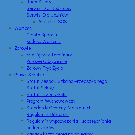
Rada Szkoły
Serwis Dla Rodziców
Serwis Dla Uczniów
Angielski SOS
Wartości
Ciasto Spokoju
Kodeks Wartości
Zdrowie
Miesięczny Terminarz
Zdrowe Odżywianie
Zdrowy Tryb Życia
Prawo Szkolne
Statut Zespołu Szkolno-Przedszkolnego
Statut Szkoły
Statut Przedszkola
Program Wychowawczy
Standardy Ochrony Małoletnich
Regulamin Biblioteki
Regulamin wypożyczania i udostępniania
podręczników…
Zasady kształcenia na odległość