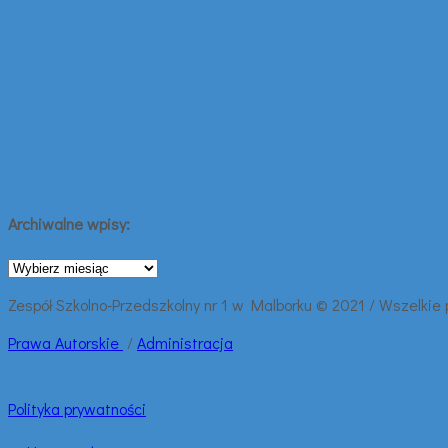
Archiwalne wpisy:
Archiwalne
wpisy:
Zespół Szkolno-Przedszkolny nr 1 w Malborku © 2021 / Wszelkie
Prawa
Autorskie
/
Administracja
Polityka prywatności