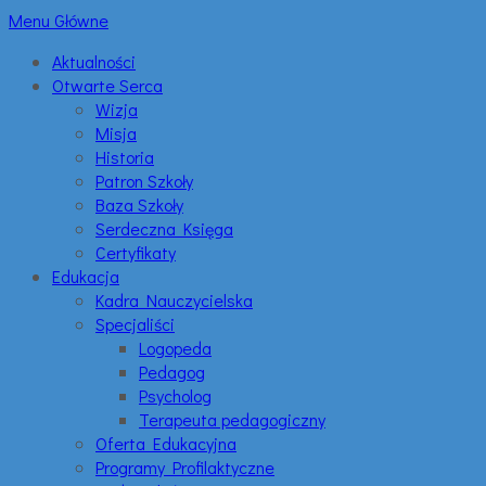
Menu Główne
Aktualności
Otwarte Serca
Wizja
Misja
Historia
Patron Szkoły
Baza Szkoły
Serdeczna Księga
Certyfikaty
Edukacja
Kadra Nauczycielska
Specjaliści
Logopeda
Pedagog
Psycholog
Terapeuta pedagogiczny
Oferta Edukacyjna
Programy Profilaktyczne