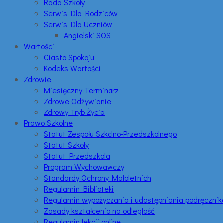
Rada Szkoły
Serwis Dla Rodziców
Serwis Dla Uczniów
Angielski SOS
Wartości
Ciasto Spokoju
Kodeks Wartości
Zdrowie
Miesięczny Terminarz
Zdrowe Odżywianie
Zdrowy Tryb Życia
Prawo Szkolne
Statut Zespołu Szkolno-Przedszkolnego
Statut Szkoły
Statut Przedszkola
Program Wychowawczy
Standardy Ochrony Małoletnich
Regulamin Biblioteki
Regulamin wypożyczania i udostępniania podręczni
Zasady kształcenia na odległość
Regulamin lekcji online