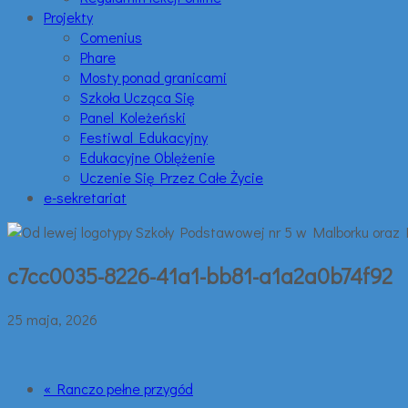
Projekty
Comenius
Phare
Mosty ponad granicami
Szkoła Ucząca Się
Panel Koleżeński
Festiwal Edukacyjny
Edukacyjne Oblężenie
Uczenie Się Przez Całe Życie
e-sekretariat
c7cc0035-8226-41a1-bb81-a1a2a0b74f92
25 maja, 2026
« Ranczo pełne przygód