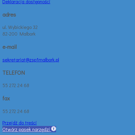
Deklaracja dostępności
adres
ul. Wybickiego 32
82-200 Malbork
e-mail
sekretariat@zsp1malbork.pl
TELEFON
55 272 24 68
fax
55 272 24 68
Przejdź do treści
Otwórz pasek narzędzi