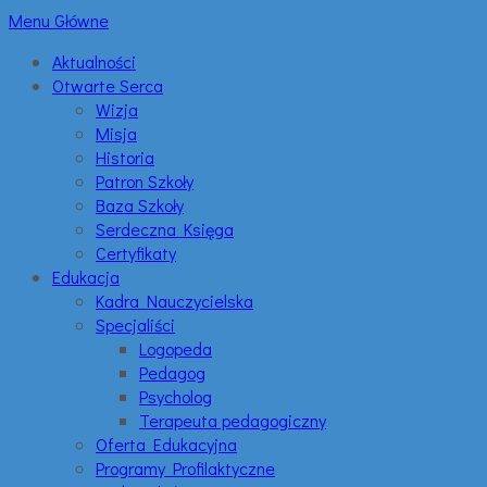
Menu Główne
Aktualności
Otwarte Serca
Wizja
Misja
Historia
Patron Szkoły
Baza Szkoły
Serdeczna Księga
Certyfikaty
Edukacja
Kadra Nauczycielska
Specjaliści
Logopeda
Pedagog
Psycholog
Terapeuta pedagogiczny
Oferta Edukacyjna
Programy Profilaktyczne