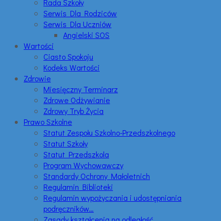
Rada Szkoły
Serwis Dla Rodziców
Serwis Dla Uczniów
Angielski SOS
Wartości
Ciasto Spokoju
Kodeks Wartości
Zdrowie
Miesięczny Terminarz
Zdrowe Odżywianie
Zdrowy Tryb Życia
Prawo Szkolne
Statut Zespołu Szkolno-Przedszkolnego
Statut Szkoły
Statut Przedszkola
Program Wychowawczy
Standardy Ochrony Małoletnich
Regulamin Biblioteki
Regulamin wypożyczania i udostępniania
podręczników…
Zasady kształcenia na odległość