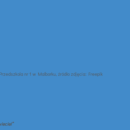
iecie!”