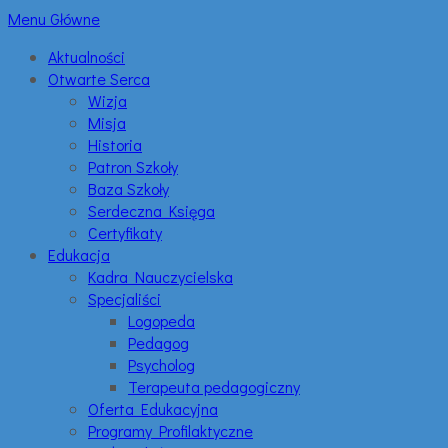
Menu Główne
Aktualności
Otwarte Serca
Wizja
Misja
Historia
Patron Szkoły
Baza Szkoły
Serdeczna Księga
Certyfikaty
Edukacja
Kadra Nauczycielska
Specjaliści
Logopeda
Pedagog
Psycholog
Terapeuta pedagogiczny
Oferta Edukacyjna
Programy Profilaktyczne