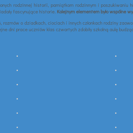
ęconych rodzinnej historii, pamiątkom rodzinnym i poszukiwaniu h
wiadały fascynujące historie.
Kolejnym elementem było wspólne wy
, rozmów o dziadkach, ciociach i innych członkach rodziny zaow
lejne dni prace uczniów klas czwartych zdobiły szkolną aulę budzą