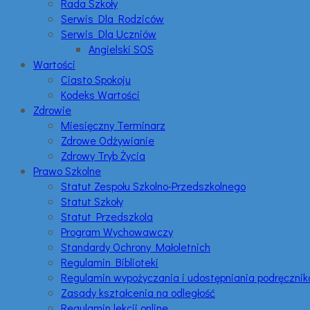
Rada Szkoły
Serwis Dla Rodziców
Serwis Dla Uczniów
Angielski SOS
Wartości
Ciasto Spokoju
Kodeks Wartości
Zdrowie
Miesięczny Terminarz
Zdrowe Odżywianie
Zdrowy Tryb Życia
Prawo Szkolne
Statut Zespołu Szkolno-Przedszkolnego
Statut Szkoły
Statut Przedszkola
Program Wychowawczy
Standardy Ochrony Małoletnich
Regulamin Biblioteki
Regulamin wypożyczania i udostępniania podręczni
Zasady kształcenia na odległość
Regulamin lekcji online