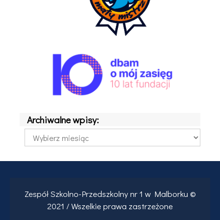
Archiwalne wpisy:
Archiwalne
wpisy:
Zespół Szkolno-Przedszkolny nr 1 w Malborku ©
2021 / Wszelkie prawa zastrzeżone