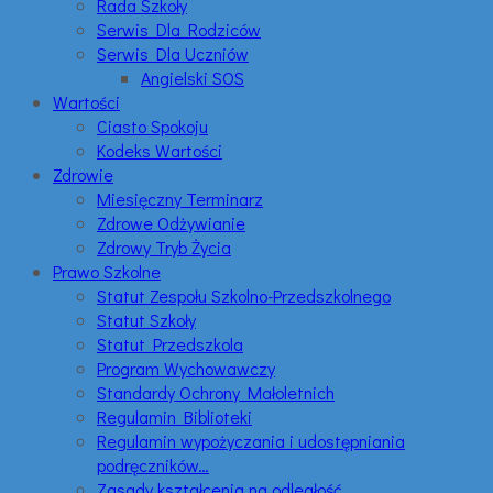
Rada Szkoły
Serwis Dla Rodziców
Serwis Dla Uczniów
Angielski SOS
Wartości
Ciasto Spokoju
Kodeks Wartości
Zdrowie
Miesięczny Terminarz
Zdrowe Odżywianie
Zdrowy Tryb Życia
Prawo Szkolne
Statut Zespołu Szkolno-Przedszkolnego
Statut Szkoły
Statut Przedszkola
Program Wychowawczy
Standardy Ochrony Małoletnich
Regulamin Biblioteki
Regulamin wypożyczania i udostępniania
podręczników…
Zasady kształcenia na odległość