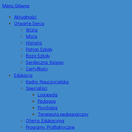
Menu Główne
Aktualności
Otwarte Serca
Wizja
Misja
Historia
Patron Szkoły
Baza Szkoły
Serdeczna Księga
Certyfikaty
Edukacja
Kadra Nauczycielska
Specjaliści
Logopeda
Pedagog
Psycholog
Terapeuta pedagogiczny
Oferta Edukacyjna
Programy Profilaktyczne