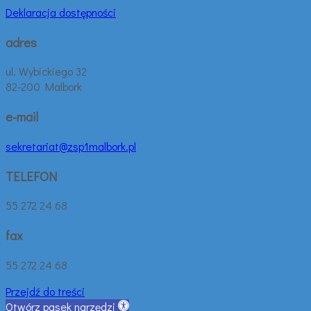
Deklaracja dostępności
adres
ul. Wybickiego 32
82-200 Malbork
e-mail
sekretariat@zsp1malbork.pl
TELEFON
55 272 24 68
fax
55 272 24 68
Przejdź do treści
Otwórz pasek narzędzi