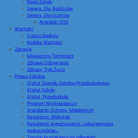
Rada Szkoły
Serwis Dla Rodziców
Serwis Dla Uczniów
Angielski SOS
Wartości
Ciasto Spokoju
Kodeks Wartości
Zdrowie
Miesięczny Terminarz
Zdrowe Odżywianie
Zdrowy Tryb Życia
Prawo Szkolne
Statut Zespołu Szkolno-Przedszkolnego
Statut Szkoły
Statut Przedszkola
Program Wychowawczy
Standardy Ochrony Małoletnich
Regulamin Biblioteki
Regulamin wypożyczania i udostępniania
podręczników…
Zasady kształcenia na odległość