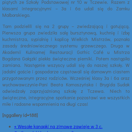
piątych ze Szkoły Podstawowej nr 10 w Tczewie. Razem z
klasami integracyjnymi – 3a i 6a udali się do Zamku
Malborskiego.
Tam podzielili się na 2 grupy – zwiedzającą i gotującą.
Pierwsza grupa zwiedziła salę bursztynową, kuchnię i izbę
kuchmistrza, sypialnię i kaplicę Wielkich Mistrzów, poznała
zasady średniowiecznego systemu grzewczego. Druga w
Akademii Kulinarnej Restauracji Gothic Café u Mistrza
Bogdana Gałązki piekła świąteczne pierniki. Potem nastąpiła
zamiana. Następnie wszyscy udali się do naszej szkoły. W
jadalni goście i gospodarze częstowali się domowym ciastem
przygotowanym przez rodziców. Wcześniej klasy 3a i 6a oraz
wychowawczynie-Pani Beata Komoszyńska i Brygida Sudak
odwiedzały zaprzyjaźnioną szkołę z Tczewa. Niech to
świąteczne, integracyjne spotkanie pozostawi we wszystkich
miłe i radosne wspomnienia na długi czas!
[nggallery id=188]
« Wesołe kanapki na zimowe zawieje w 3 c.