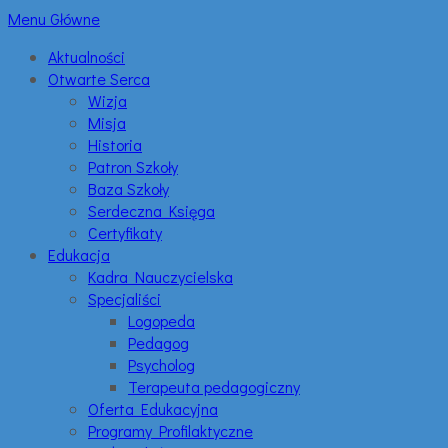
Menu Główne
Aktualności
Otwarte Serca
Wizja
Misja
Historia
Patron Szkoły
Baza Szkoły
Serdeczna Księga
Certyfikaty
Edukacja
Kadra Nauczycielska
Specjaliści
Logopeda
Pedagog
Psycholog
Terapeuta pedagogiczny
Oferta Edukacyjna
Programy Profilaktyczne