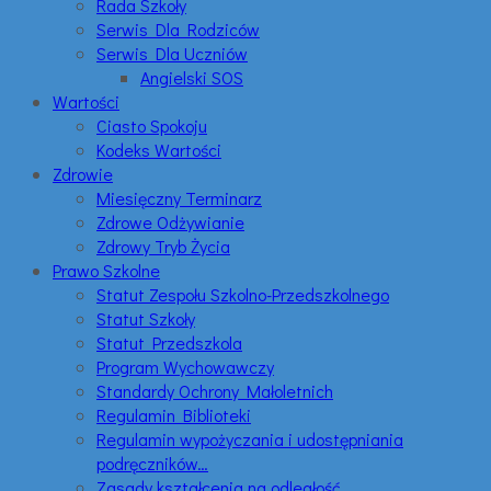
Rada Szkoły
Serwis Dla Rodziców
Serwis Dla Uczniów
Angielski SOS
Wartości
Ciasto Spokoju
Kodeks Wartości
Zdrowie
Miesięczny Terminarz
Zdrowe Odżywianie
Zdrowy Tryb Życia
Prawo Szkolne
Statut Zespołu Szkolno-Przedszkolnego
Statut Szkoły
Statut Przedszkola
Program Wychowawczy
Standardy Ochrony Małoletnich
Regulamin Biblioteki
Regulamin wypożyczania i udostępniania
podręczników…
Zasady kształcenia na odległość