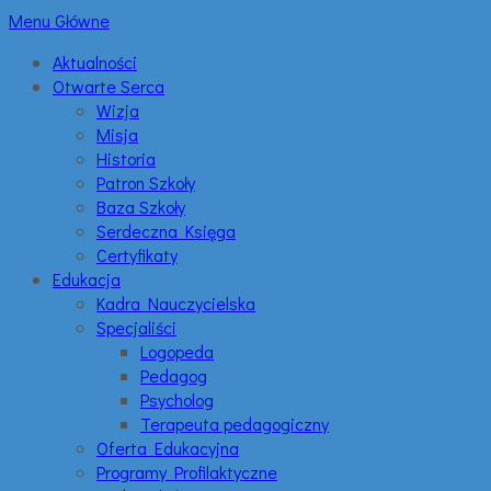
Menu Główne
Aktualności
Otwarte Serca
Wizja
Misja
Historia
Patron Szkoły
Baza Szkoły
Serdeczna Księga
Certyfikaty
Edukacja
Kadra Nauczycielska
Specjaliści
Logopeda
Pedagog
Psycholog
Terapeuta pedagogiczny
Oferta Edukacyjna
Programy Profilaktyczne