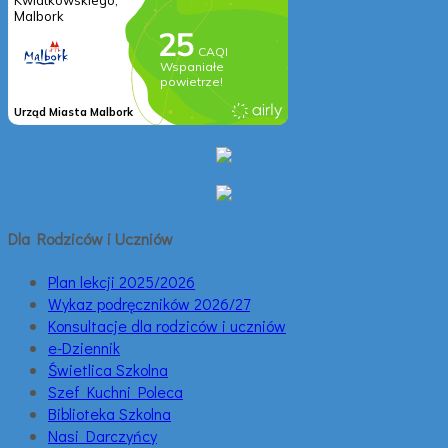
Dla Rodziców i Uczniów
Plan lekcji 2025/2026
Wykaz podręczników 2026/27
Konsultacje dla rodziców i uczniów
e-Dziennik
Świetlica Szkolna
Szef Kuchni Poleca
Biblioteka Szkolna
Nasi Darczyńcy