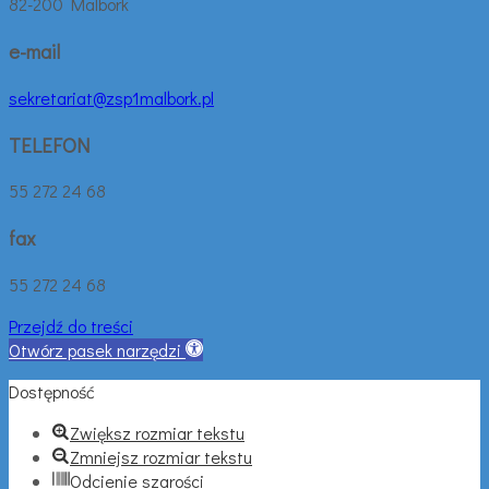
82-200 Malbork
e-mail
sekretariat@zsp1malbork.pl
TELEFON
55 272 24 68
fax
55 272 24 68
Przejdź do treści
Otwórz pasek narzędzi
Dostępność
Zwiększ rozmiar tekstu
Zmniejsz rozmiar tekstu
Odcienie szarości