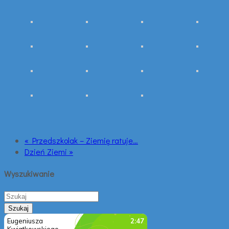
« Przedszkolak – Ziemię ratuje…
Dzień Ziemi »
Wyszukiwanie