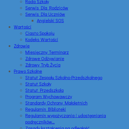
Rada Szkoły
Serwis Dla Rodziców
Serwis Dla Uczniów
Angielski SOS
Wartości
Ciasto Spokoju
Kodeks Wartości
Zdrowie
Miesięczny Terminarz
Zdrowe Odżywianie
Zdrowy Tryb Życia
Prawo Szkolne
Statut Zespołu Szkolno-Przedszkolnego
Statut Szkoły
Statut Przedszkola
Program Wychowawczy
Standardy Ochrony Małoletnich
Regulamin Biblioteki
Regulamin wypożyczania i udostępniania
podręczników…
Zasady kształcenia na odległość