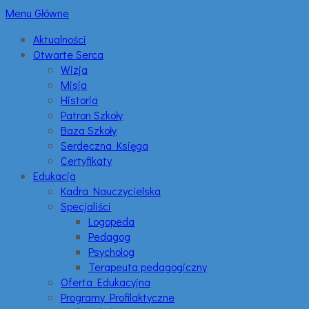
Menu Główne
Aktualności
Otwarte Serca
Wizja
Misja
Historia
Patron Szkoły
Baza Szkoły
Serdeczna Księga
Certyfikaty
Edukacja
Kadra Nauczycielska
Specjaliści
Logopeda
Pedagog
Psycholog
Terapeuta pedagogiczny
Oferta Edukacyjna
Programy Profilaktyczne