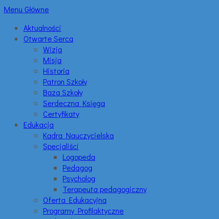
Menu Główne
Aktualności
Otwarte Serca
Wizja
Misja
Historia
Patron Szkoły
Baza Szkoły
Serdeczna Księga
Certyfikaty
Edukacja
Kadra Nauczycielska
Specjaliści
Logopeda
Pedagog
Psycholog
Terapeuta pedagogiczny
Oferta Edukacyjna
Programy Profilaktyczne