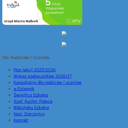
Dla Rodziców i Uczniów
Plan lekcji 2025/2026
Wykaz podręczników 2026/27
Konsultacje dla rodziców i uczniów
e-Dziennik
Świetlica Szkolna
Szef Kuchni Poleca
Biblioteka Szkolna
Nasi Darczyńcy
Kontakt