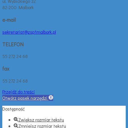
ul. Wybickiego 32
82-200 Malbork
e-mail
sekretariat@zsp1malbork.pl
TELEFON
55 272 24 68
fax
55 272 24 68
Przejdź do treści
Otwórz pasek narzędzi
Dostępność
Zwiększ rozmiar tekstu
Zmniejsz rozmiar tekstu