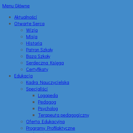
Menu Główne
Aktualności
Otwarte Serca
Wizja
Misja
Historia
Patron Szkoły
Baza Szkoły
Serdeczna Księga
Certyfikaty
Edukacja
Kadra Nauczycielska
Specjaliści
Logopeda
Pedagog
Psycholog
Terapeuta pedagogiczny
Oferta Edukacyjna
Programy Profilaktyczne