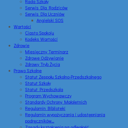
Rada Szkoły
Serwis Dla Rodziców
Serwis Dla Uczniów
Angielski SOS
Wartości
Ciasto Spokoju
Kodeks Wartości
Zdrowie
Miesięczny Terminarz
Zdrowe Odżywianie
Zdrowy Tryb Życia
Prawo Szkolne
Statut Zespołu Szkolno-Przedszkolnego
Statut Szkoły
Statut Przedszkola
Program Wychowawczy
Standardy Ochrony Małoletnich
Regulamin Biblioteki
Regulamin wypożyczania i udostępniania
podręczników…
Zasady kształcenia na odległość