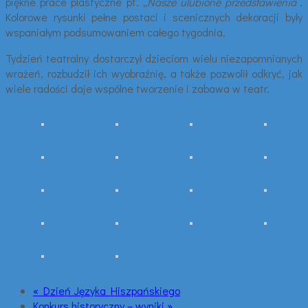
piękne prace plastyczne pt.
„Nasze ulubione przedstawienia”
.
Kolorowe rysunki pełne postaci i scenicznych dekoracji były
wspaniałym podsumowaniem całego tygodnia.
Tydzień teatralny dostarczył dzieciom wielu niezapomnianych
wrażeń, rozbudził ich wyobraźnię, a także pozwolił odkryć, jak
wiele radości daje wspólne tworzenie i zabawa w teatr.
« Dzień Języka Hiszpańskiego
Konkurs historyczny – wyniki »