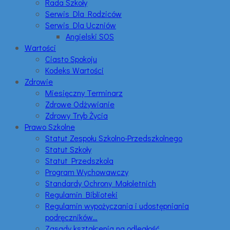
Rada Szkoły
Serwis Dla Rodziców
Serwis Dla Uczniów
Angielski SOS
Wartości
Ciasto Spokoju
Kodeks Wartości
Zdrowie
Miesięczny Terminarz
Zdrowe Odżywianie
Zdrowy Tryb Życia
Prawo Szkolne
Statut Zespołu Szkolno-Przedszkolnego
Statut Szkoły
Statut Przedszkola
Program Wychowawczy
Standardy Ochrony Małoletnich
Regulamin Biblioteki
Regulamin wypożyczania i udostępniania
podręczników…
Zasady kształcenia na odległość