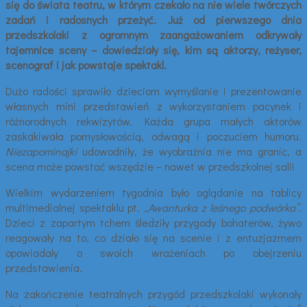
się do świata teatru, w którym czekało na nie wiele twórczych
zadań i radosnych przeżyć. Już od pierwszego dnia
przedszkolaki z ogromnym zaangażowaniem odkrywały
tajemnice sceny – dowiedziały się, kim są aktorzy, reżyser,
scenograf i jak powstaje spektakl.
Dużo radości sprawiło dzieciom wymyślanie i prezentowanie
własnych mini przedstawień z wykorzystaniem pacynek i
różnorodnych rekwizytów. Każda grupa małych aktorów
zaskakiwała pomysłowością, odwagą i poczuciem humoru.
Niezapominajki
udowodniły, że wyobraźnia nie ma granic, a
scena może powstać wszędzie – nawet w przedszkolnej sali!
Wielkim wydarzeniem tygodnia było oglądanie na tablicy
multimedialnej spektaklu pt.
„Awanturka z leśnego podwórka”
.
Dzieci z zapartym tchem śledziły przygody bohaterów, żywo
reagowały na to, co działo się na scenie i z entuzjazmem
opowiadały o swoich wrażeniach po obejrzeniu
przedstawienia.
Na zakończenie teatralnych przygód przedszkolaki wykonały