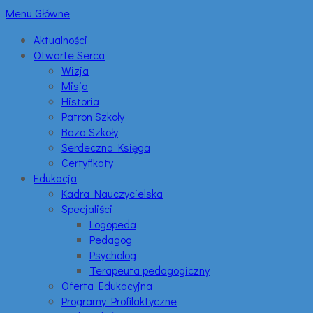
Menu Główne
Aktualności
Otwarte Serca
Wizja
Misja
Historia
Patron Szkoły
Baza Szkoły
Serdeczna Księga
Certyfikaty
Edukacja
Kadra Nauczycielska
Specjaliści
Logopeda
Pedagog
Psycholog
Terapeuta pedagogiczny
Oferta Edukacyjna
Programy Profilaktyczne