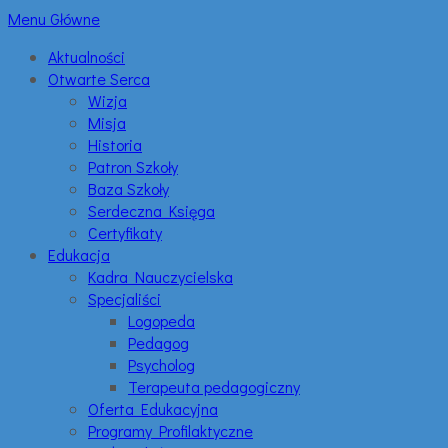
Menu Główne
Aktualności
Otwarte Serca
Wizja
Misja
Historia
Patron Szkoły
Baza Szkoły
Serdeczna Księga
Certyfikaty
Edukacja
Kadra Nauczycielska
Specjaliści
Logopeda
Pedagog
Psycholog
Terapeuta pedagogiczny
Oferta Edukacyjna
Programy Profilaktyczne