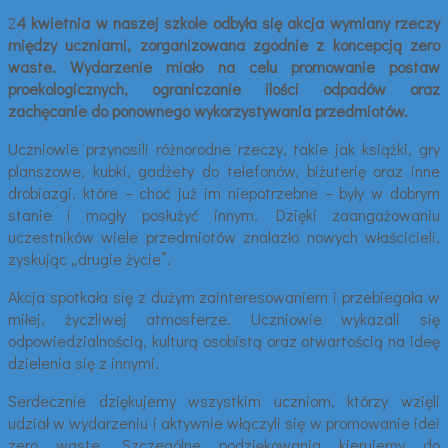
2
4 kwietnia w naszej szkole odbyła się akcja wymiany rzeczy
między uczniami, zorganizowana zgodnie z koncepcją zero
waste. Wydarzenie miało na celu promowanie postaw
proekologicznych, ograniczanie ilości odpadów oraz
zachęcanie do ponownego wykorzystywania przedmiotów.
Uczniowie przynosili różnorodne rzeczy, takie jak książki, gry
planszowe, kubki, gadżety do telefonów, biżuterię oraz inne
drobiazgi, które – choć już im niepotrzebne – były w dobrym
stanie i mogły posłużyć innym. Dzięki zaangażowaniu
uczestników wiele przedmiotów znalazło nowych właścicieli,
zyskując „drugie życie”.
Akcja spotkała się z dużym zainteresowaniem i przebiegała w
miłej, życzliwej atmosferze. Uczniowie wykazali się
odpowiedzialnością, kulturą osobistą oraz otwartością na ideę
dzielenia się z innymi.
Serdecznie dziękujemy wszystkim uczniom, którzy wzięli
udział w wydarzeniu i aktywnie włączyli się w promowanie idei
zero waste. Szczególne podziękowania kierujemy do