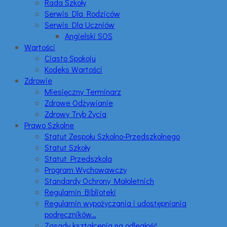
Rada Szkoły
Serwis Dla Rodziców
Serwis Dla Uczniów
Angielski SOS
Wartości
Ciasto Spokoju
Kodeks Wartości
Zdrowie
Miesięczny Terminarz
Zdrowe Odżywianie
Zdrowy Tryb Życia
Prawo Szkolne
Statut Zespołu Szkolno-Przedszkolnego
Statut Szkoły
Statut Przedszkola
Program Wychowawczy
Standardy Ochrony Małoletnich
Regulamin Biblioteki
Regulamin wypożyczania i udostępniania
podręczników…
Zasady kształcenia na odległość