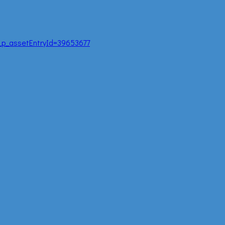
r_p_assetEntryId=39653677