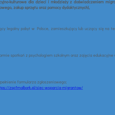
jno-kulturowe dla dzieci i młodzieży z doświadczeniem migracj
rowego, zakup sprzętu oraz pomocy dydaktycznych),
jący legalny pobyt w Polsce, zamieszkujący lub uczący się na 
formie spotkań z psychologiem szkolnym oraz zajęcia edukacyjn
ypełnienie formularza zgłoszeniowego;
tps://zsp1malbork.pl/siec-wsparcia-migrantow/