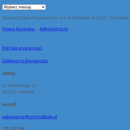
Archiwalne
wpisy:
Zespół Szkolno-Przedszkolny nr 1 w Malborku © 2021 / Wszelkie
Prawa
Autorskie
/
Administracja
Polityka prywatności
Deklaracja dostępności
adres
ul. Wybickiego 32
82-200 Malbork
e-mail
sekretariat@zsp1malbork.pl
TELEFON