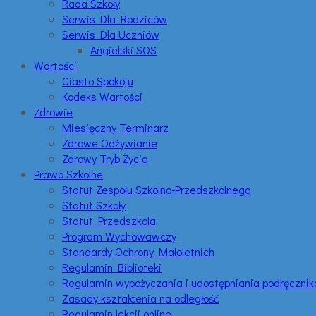
Rada Szkoły
Serwis Dla Rodziców
Serwis Dla Uczniów
Angielski SOS
Wartości
Ciasto Spokoju
Kodeks Wartości
Zdrowie
Miesięczny Terminarz
Zdrowe Odżywianie
Zdrowy Tryb Życia
Prawo Szkolne
Statut Zespołu Szkolno-Przedszkolnego
Statut Szkoły
Statut Przedszkola
Program Wychowawczy
Standardy Ochrony Małoletnich
Regulamin Biblioteki
Regulamin wypożyczania i udostępniania podręczni
Zasady kształcenia na odległość
Regulamin lekcji online