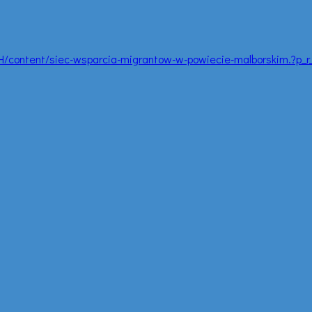
p6H/content/siec-wsparcia-migrantow-w-powiecie-malborskim.?p_