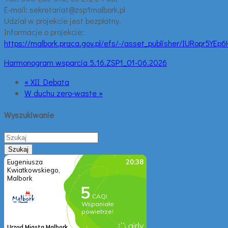
E-mail: sekretariat@zsp1malbork.pl
Udział w projekcie jest bezpłatny.
Informacje o projekcie:
https://malbork.praca.gov.pl/efs/-/asset_publisher/IURopr5YE
Harmonogram wsparcia 5.16.ZSP1_01-06.2026
« XII Debata
W duchu zero-waste »
Wyszukiwanie