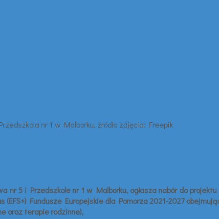
wa nr 5 i Przedszkole nr 1 w Malborku, ogłasza nabór do projek
 (EFS+) Fundusze Europejskie dla Pomorza 2021-2027 obejmując
e oraz terapie rodzinne),