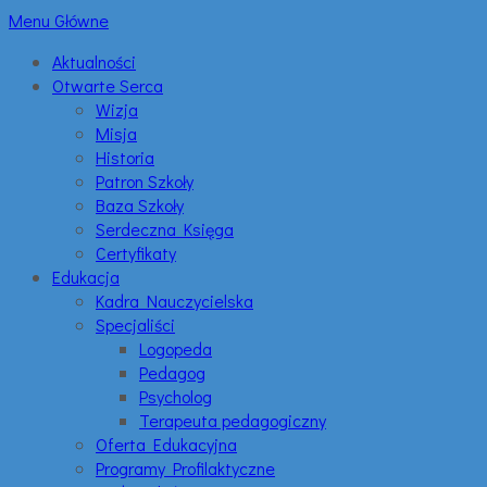
Menu Główne
Aktualności
Otwarte Serca
Wizja
Misja
Historia
Patron Szkoły
Baza Szkoły
Serdeczna Księga
Certyfikaty
Edukacja
Kadra Nauczycielska
Specjaliści
Logopeda
Pedagog
Psycholog
Terapeuta pedagogiczny
Oferta Edukacyjna
Programy Profilaktyczne