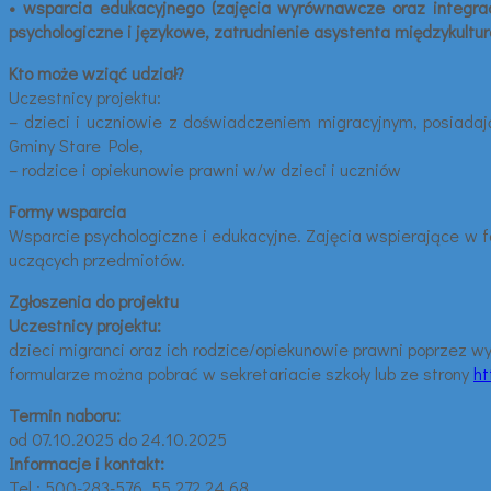
• wsparcia edukacyjnego (zajęcia wyrównawcze oraz integracy
psychologiczne i językowe, zatrudnienie asystenta międzykultu
Kto może wziąć udział?
Uczestnicy projektu:
– dzieci i uczniowie z doświadczeniem migracyjnym, posiada
Gminy Stare Pole,
– rodzice i opiekunowie prawni w/w dzieci i uczniów
Formy wsparcia
Wsparcie psychologiczne i edukacyjne. Zajęcia wspierające w 
uczących przedmiotów.
Zgłoszenia do projektu
Uczestnicy projektu:
dzieci migranci oraz ich rodzice/opiekunowie prawni poprzez w
formularze można pobrać w sekretariacie szkoły lub ze strony
ht
Termin naboru:
od 07.10.2025 do 24.10.2025
Informacje i kontakt:
Tel.: 500-283-576, 55 272 24 68,