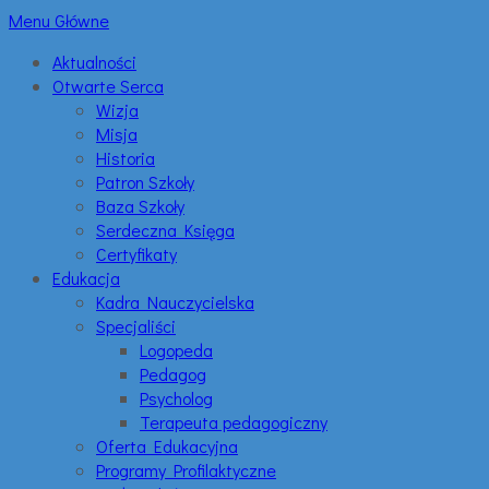
Menu Główne
Aktualności
Otwarte Serca
Wizja
Misja
Historia
Patron Szkoły
Baza Szkoły
Serdeczna Księga
Certyfikaty
Edukacja
Kadra Nauczycielska
Specjaliści
Logopeda
Pedagog
Psycholog
Terapeuta pedagogiczny
Oferta Edukacyjna
Programy Profilaktyczne