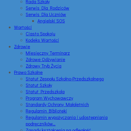
Rada Szkoły
Serwis Dla Rodziców
Serwis Dla Uczniów
Angielski SOS
Wartości
Ciasto Spokoju
Kodeks Wartości
Zdrowie
Miesięczny Terminarz
Zdrowe Odżywianie
Zdrowy Tryb Życia
Prawo Szkolne
Statut Zespołu Szkolno-Przedszkolnego
Statut Szkoły
Statut Przedszkola
Program Wychowawczy
Standardy Ochrony Małoletnich
Regulamin Biblioteki
Regulamin wypożyczania i udostępniania
podręczników…
Zasady kształcenia na odległość