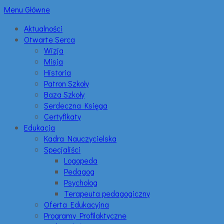
Menu Główne
Aktualności
Otwarte Serca
Wizja
Misja
Historia
Patron Szkoły
Baza Szkoły
Serdeczna Księga
Certyfikaty
Edukacja
Kadra Nauczycielska
Specjaliści
Logopeda
Pedagog
Psycholog
Terapeuta pedagogiczny
Oferta Edukacyjna
Programy Profilaktyczne