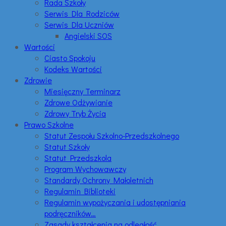
Rada Szkoły
Serwis Dla Rodziców
Serwis Dla Uczniów
Angielski SOS
Wartości
Ciasto Spokoju
Kodeks Wartości
Zdrowie
Miesięczny Terminarz
Zdrowe Odżywianie
Zdrowy Tryb Życia
Prawo Szkolne
Statut Zespołu Szkolno-Przedszkolnego
Statut Szkoły
Statut Przedszkola
Program Wychowawczy
Standardy Ochrony Małoletnich
Regulamin Biblioteki
Regulamin wypożyczania i udostępniania
podręczników…
Zasady kształcenia na odległość