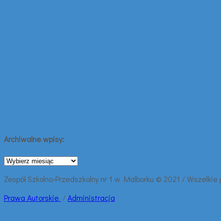
Archiwalne wpisy:
Archiwalne
wpisy:
Zespół Szkolno-Przedszkolny nr 1 w Malborku © 2021 / Wszelkie
Prawa
Autorskie
/
Administracja