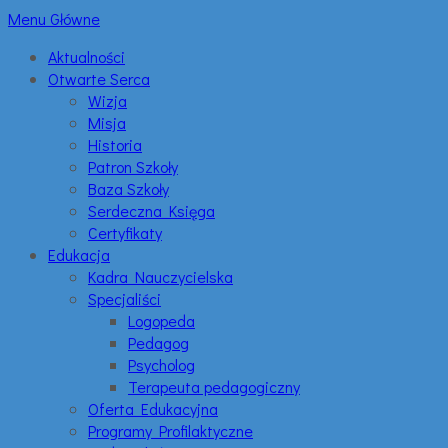
Menu Główne
Aktualności
Otwarte Serca
Wizja
Misja
Historia
Patron Szkoły
Baza Szkoły
Serdeczna Księga
Certyfikaty
Edukacja
Kadra Nauczycielska
Specjaliści
Logopeda
Pedagog
Psycholog
Terapeuta pedagogiczny
Oferta Edukacyjna
Programy Profilaktyczne