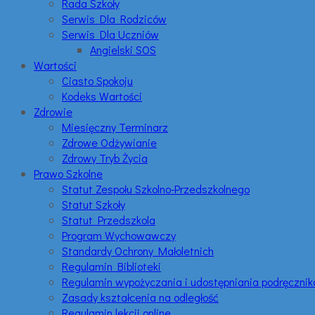
Rada Szkoły
Serwis Dla Rodziców
Serwis Dla Uczniów
Angielski SOS
Wartości
Ciasto Spokoju
Kodeks Wartości
Zdrowie
Miesięczny Terminarz
Zdrowe Odżywianie
Zdrowy Tryb Życia
Prawo Szkolne
Statut Zespołu Szkolno-Przedszkolnego
Statut Szkoły
Statut Przedszkola
Program Wychowawczy
Standardy Ochrony Małoletnich
Regulamin Biblioteki
Regulamin wypożyczania i udostępniania podręczni
Zasady kształcenia na odległość
Regulamin lekcji online