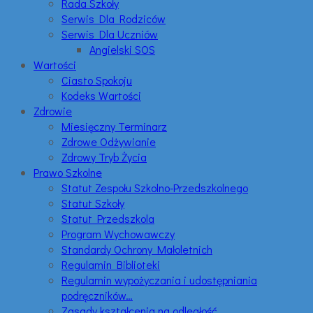
Rada Szkoły
Serwis Dla Rodziców
Serwis Dla Uczniów
Angielski SOS
Wartości
Ciasto Spokoju
Kodeks Wartości
Zdrowie
Miesięczny Terminarz
Zdrowe Odżywianie
Zdrowy Tryb Życia
Prawo Szkolne
Statut Zespołu Szkolno-Przedszkolnego
Statut Szkoły
Statut Przedszkola
Program Wychowawczy
Standardy Ochrony Małoletnich
Regulamin Biblioteki
Regulamin wypożyczania i udostępniania
podręczników…
Zasady kształcenia na odległość