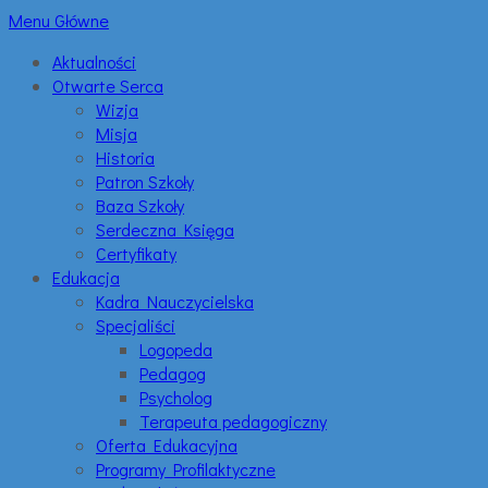
Menu Główne
Aktualności
Otwarte Serca
Wizja
Misja
Historia
Patron Szkoły
Baza Szkoły
Serdeczna Księga
Certyfikaty
Edukacja
Kadra Nauczycielska
Specjaliści
Logopeda
Pedagog
Psycholog
Terapeuta pedagogiczny
Oferta Edukacyjna
Programy Profilaktyczne