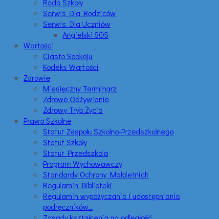
Rada Szkoły
Serwis Dla Rodziców
Serwis Dla Uczniów
Angielski SOS
Wartości
Ciasto Spokoju
Kodeks Wartości
Zdrowie
Miesięczny Terminarz
Zdrowe Odżywianie
Zdrowy Tryb Życia
Prawo Szkolne
Statut Zespołu Szkolno-Przedszkolnego
Statut Szkoły
Statut Przedszkola
Program Wychowawczy
Standardy Ochrony Małoletnich
Regulamin Biblioteki
Regulamin wypożyczania i udostępniania
podręczników…
Zasady kształcenia na odległość