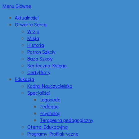
Menu Główne
Aktualności
Otwarte Serca
Wizja
Misja
Historia
Patron Szkoły
Baza Szkoły
Serdeczna Księga
Certyfikaty
Edukacja
Kadra Nauczycielska
Specjaliści
Logopeda
Pedagog
Psycholog
Terapeuta pedagogiczny
Oferta Edukacyjna
Programy Profilaktyczne