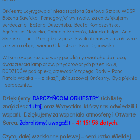
Orkiestrą „dyrygowała” niezastąpiona Szefowa Sztabu WOSP
Bożena Sawicka. Pomagały jej wytrwale, za co dziękujemy
serdecznie: Bożena Duszyńska, Beata Komoszyńska,
Agnieszka Nowicka, Gabriela Machnio, Mariola Kulpa, Ania
Skrzoska i inni. Pieniądze z puszek wolontariuszy zliczała wraz
ze swoja ekipą, wierna Orkiestrze- Ewa Dąbrowska.
W tym roku po raz pierwszy puściliśmy światełko do nieba,
dwadzieścia lampionów, przygotowanych przez RADĘ
RODZICÓW pod opieką przewodniczącego Rady – Pana
Rafała Wolaka – – z okazji jubileuszowej Orkiestry. Było pięknie
i serdecznie…
Dziękujemy
DARCZYŃCOM ORKIESTRY
(ich listę
znajdziesz
tutaj
) oraz Wszystkim, którzy nas odwiedzili i
wsparli. Dziękujemy za wspaniała atmosferę i Otwarte
Serca.
Zebraliśmy( uwaga!!!)
– 41 151 53 złotych.
Czytaj dalej w zakładce po lewej – serduszko Wielkiej