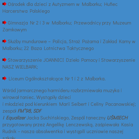
Ośrodek dla dzieci z Autyzmem w Malborku; Hufiec
Harcerstwa Polskiego
Gimnazja Nr 2 i 3 w Malborku; Przewodnicy przy Muzeum
Zamkowym
Służby mundurowe – Policja, Straż Pożarna i Zakład Karny w
Malborku; 22 Baza Lotnictwa Taktycznego
Stowarzyszenie JOANNICI Dzieło Pomocy i Stowarzyszenie
NASZ WIELBARK;
Liceum Ogólnokształcące Nr 1 i 2 z Malborka.
Wśród jarmarcznego harmideru rozbrzmiewała muzyka i
wirował taniec. Wystąpiły dzieci
i młodzież pod kierunkiem Marii Seibert i Celiny Pacanowskiej;
zespół
FM”98, SDF
i Equalizer
Jacka Suchińskiego, Zespól taneczny
UŚMIECH
przygotowany przez Angelikę Lenczewską, zaśpiewała Kasia
Rudnik – nasza absolwentka i wystąpili uczniowie naszej
szkoły.