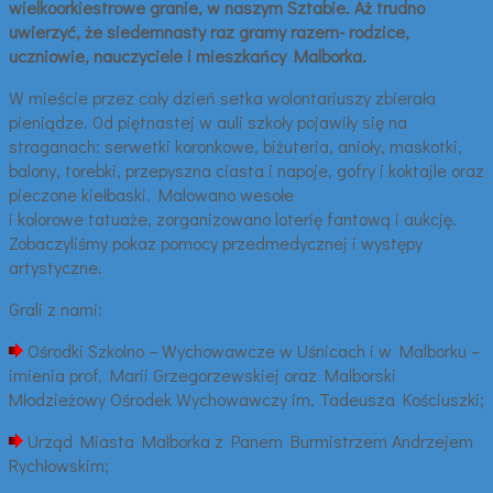
wielkoorkiestrowe granie, w naszym Sztabie. Aż trudno
uwierzyć, że siedemnasty raz gramy razem- rodzice,
uczniowie, nauczyciele i mieszkańcy Malborka.
W mieście przez cały dzień setka wolontariuszy zbierała
pieniądze. 0d piętnastej w auli szkoły pojawiły się na
straganach: serwetki koronkowe, biżuteria, anioły, maskotki,
balony, torebki, przepyszna ciasta i napoje, gofry i koktajle oraz
pieczone kiełbaski. Malowano wesołe
i kolorowe tatuaże, zorganizowano loterię fantową i aukcję.
Zobaczyliśmy pokaz pomocy przedmedycznej i występy
artystyczne.
Grali z nami:
Ośrodki Szkolno – Wychowawcze w Uśnicach i w Malborku –
imienia prof. Marii Grzegorzewskiej oraz Malborski
Młodzieżowy Ośrodek Wychowawczy im. Tadeusza Kościuszki;
Urząd Miasta Malborka z Panem Burmistrzem Andrzejem
Rychłowskim;