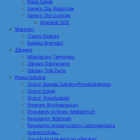
Rada Szkoły
Serwis Dla Rodziców
Serwis Dla Uczniów
Angielski SOS
Wartości
Ciasto Spokoju
Kodeks Wartości
Zdrowie
Miesięczny Terminarz
Zdrowe Odżywianie
Zdrowy Tryb Życia
Prawo Szkolne
Statut Zespołu Szkolno-Przedszkolnego
Statut Szkoły
Statut Przedszkola
Program Wychowawczy
Standardy Ochrony Małoletnich
Regulamin Biblioteki
Regulamin wypożyczania i udostępniania
podręczników…
Zasady kształcenia na odległość