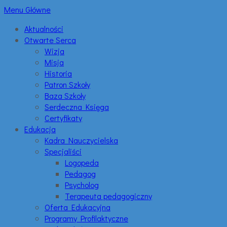
Menu Główne
Aktualności
Otwarte Serca
Wizja
Misja
Historia
Patron Szkoły
Baza Szkoły
Serdeczna Księga
Certyfikaty
Edukacja
Kadra Nauczycielska
Specjaliści
Logopeda
Pedagog
Psycholog
Terapeuta pedagogiczny
Oferta Edukacyjna
Programy Profilaktyczne