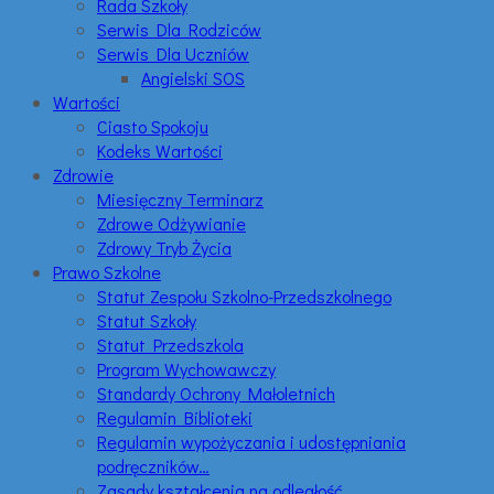
Rada Szkoły
Serwis Dla Rodziców
Serwis Dla Uczniów
Angielski SOS
Wartości
Ciasto Spokoju
Kodeks Wartości
Zdrowie
Miesięczny Terminarz
Zdrowe Odżywianie
Zdrowy Tryb Życia
Prawo Szkolne
Statut Zespołu Szkolno-Przedszkolnego
Statut Szkoły
Statut Przedszkola
Program Wychowawczy
Standardy Ochrony Małoletnich
Regulamin Biblioteki
Regulamin wypożyczania i udostępniania
podręczników…
Zasady kształcenia na odległość