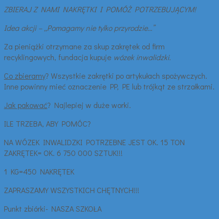
ZBIERAJ Z NAMI NAKRĘTKI I POMÓ
Ż POTRZEBUJĄCYM!
Idea akcji – „Pomagamy nie tylko przyrodzie…”
Za pieniążki otrzymane za skup zakrętek od firm
recyklingowych, fundacja kupuje
wózek inwalidzki.
Co zbieramy
? Wszystkie zakrętki po artykułach spożywczych.
Inne powinny mieć oznaczenie PP, PE lub trójkąt ze strzałkami.
Jak pakować
? Najlepiej w duże worki.
ILE TRZEBA, ABY POMÓC?
NA WÓZEK INWALIDZKI POTRZEBNE JEST OK. 15 TON
ZAKRĘTEK= OK. 6 750 000 SZTUK!!!
1 KG=450 NAKRĘTEK
ZAPRASZAMY WSZYSTKICH CHĘTNYCH!!!
Punkt zbiórki- NASZA SZKOŁA