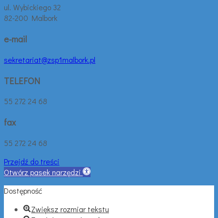
ul. Wybickiego 32
82-200 Malbork
e-mail
sekretariat@zsp1malbork.pl
TELEFON
55 272 24 68
fax
55 272 24 68
Przejdź do treści
Otwórz pasek narzędzi
Dostępność
Zwiększ rozmiar tekstu