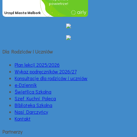
Dla Rodziców i Uczniów
Plan lekcji 2025/2026
Wykaz podręczników 2026/27
Konsultacje dla rodziców i uczniów
e-Dziennik
Świetlica Szkolna
Szef Kuchni Poleca
Biblioteka Szkolna
Nasi Darczyńcy
Kontakt
Partnerzy