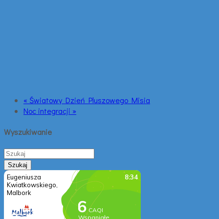
« Światowy Dzień Pluszowego Misia
Noc integracji »
Wyszukiwanie