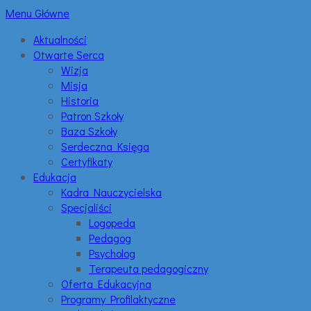
Menu Główne
Aktualności
Otwarte Serca
Wizja
Misja
Historia
Patron Szkoły
Baza Szkoły
Serdeczna Księga
Certyfikaty
Edukacja
Kadra Nauczycielska
Specjaliści
Logopeda
Pedagog
Psycholog
Terapeuta pedagogiczny
Oferta Edukacyjna
Programy Profilaktyczne