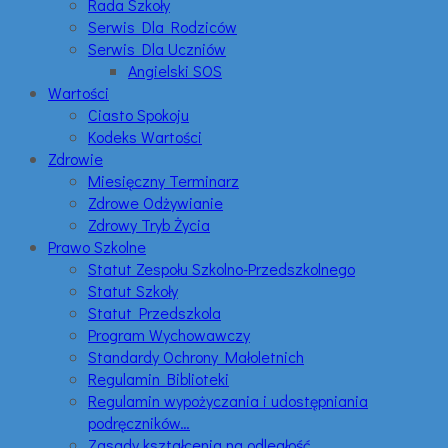
Rada Szkoły
Serwis Dla Rodziców
Serwis Dla Uczniów
Angielski SOS
Wartości
Ciasto Spokoju
Kodeks Wartości
Zdrowie
Miesięczny Terminarz
Zdrowe Odżywianie
Zdrowy Tryb Życia
Prawo Szkolne
Statut Zespołu Szkolno-Przedszkolnego
Statut Szkoły
Statut Przedszkola
Program Wychowawczy
Standardy Ochrony Małoletnich
Regulamin Biblioteki
Regulamin wypożyczania i udostępniania
podręczników…
Zasady kształcenia na odległość