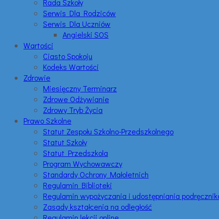
Rada Szkoły
Serwis Dla Rodziców
Serwis Dla Uczniów
Angielski SOS
Wartości
Ciasto Spokoju
Kodeks Wartości
Zdrowie
Miesięczny Terminarz
Zdrowe Odżywianie
Zdrowy Tryb Życia
Prawo Szkolne
Statut Zespołu Szkolno-Przedszkolnego
Statut Szkoły
Statut Przedszkola
Program Wychowawczy
Standardy Ochrony Małoletnich
Regulamin Biblioteki
Regulamin wypożyczania i udostępniania podręczni
Zasady kształcenia na odległość
Regulamin lekcji online