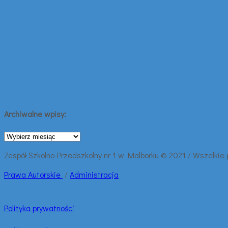
Archiwalne wpisy:
Archiwalne
wpisy:
Zespół Szkolno-Przedszkolny nr 1 w Malborku © 2021 / Wszelkie
Prawa
Autorskie
/
Administracja
Polityka prywatności