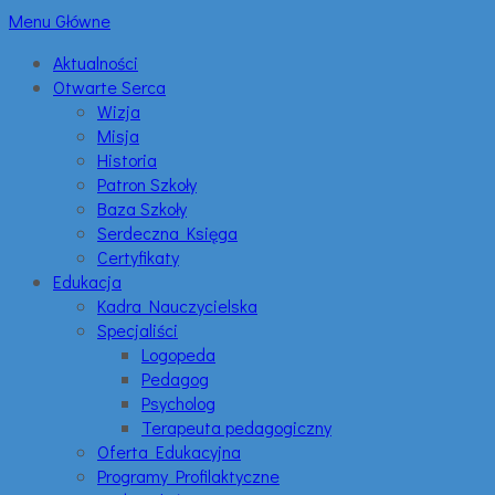
Menu Główne
Aktualności
Otwarte Serca
Wizja
Misja
Historia
Patron Szkoły
Baza Szkoły
Serdeczna Księga
Certyfikaty
Edukacja
Kadra Nauczycielska
Specjaliści
Logopeda
Pedagog
Psycholog
Terapeuta pedagogiczny
Oferta Edukacyjna
Programy Profilaktyczne