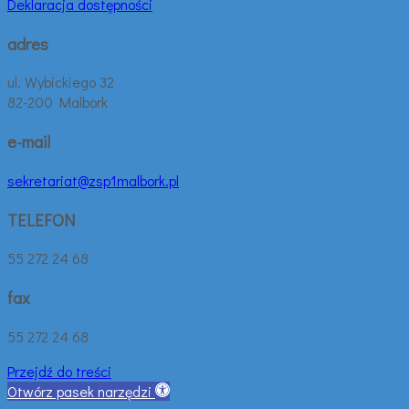
Deklaracja dostępności
adres
ul. Wybickiego 32
82-200 Malbork
e-mail
sekretariat@zsp1malbork.pl
TELEFON
55 272 24 68
fax
55 272 24 68
Przejdź do treści
Otwórz pasek narzędzi