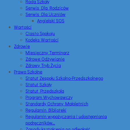
Rada Szkoły
Serwis Dla Rodziców
Serwis Dla Uczniów
Angielski SOS
Wartości
Ciasto Spokoju
Kodeks Wartości
Zdrowie
Miesięczny Terminarz
Zdrowe Odżywianie
Zdrowy Tryb Życia
Prawo Szkolne
Statut Zespołu Szkolno-Przedszkolnego
Statut Szkoły
Statut Przedszkola
Program Wychowawczy
Standardy Ochrony Małoletnich
Regulamin Biblioteki
Regulamin wypożyczania i udostępniania
podręczników…
Zasady kształcenia na odległość