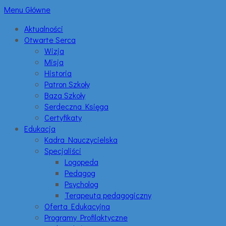
Menu Główne
Aktualności
Otwarte Serca
Wizja
Misja
Historia
Patron Szkoły
Baza Szkoły
Serdeczna Księga
Certyfikaty
Edukacja
Kadra Nauczycielska
Specjaliści
Logopeda
Pedagog
Psycholog
Terapeuta pedagogiczny
Oferta Edukacyjna
Programy Profilaktyczne