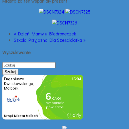
Miasta za ten wspaniały prezent!
« Dzień Mamy u Biedroneczek
Szkoła Przyjazna Dla Sześciolatka »
Wyszukiwanie