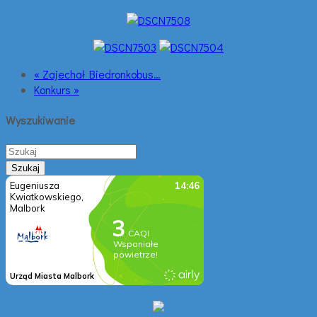
« Zajechał Biedronkobus…
Konkurs »
Wyszukiwanie