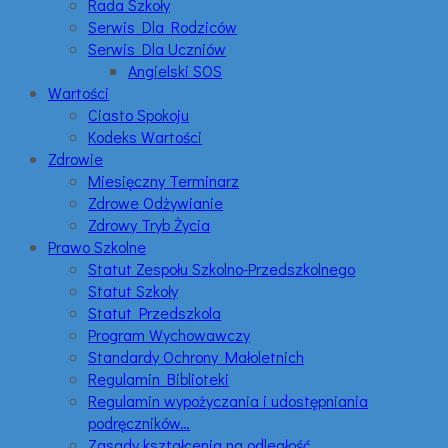
Rada Szkoły
Serwis Dla Rodziców
Serwis Dla Uczniów
Angielski SOS
Wartości
Ciasto Spokoju
Kodeks Wartości
Zdrowie
Miesięczny Terminarz
Zdrowe Odżywianie
Zdrowy Tryb Życia
Prawo Szkolne
Statut Zespołu Szkolno-Przedszkolnego
Statut Szkoły
Statut Przedszkola
Program Wychowawczy
Standardy Ochrony Małoletnich
Regulamin Biblioteki
Regulamin wypożyczania i udostępniania
podręczników…
Zasady kształcenia na odległość