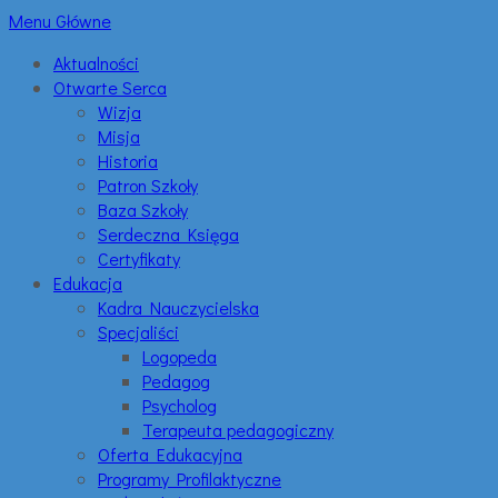
Menu Główne
Aktualności
Otwarte Serca
Wizja
Misja
Historia
Patron Szkoły
Baza Szkoły
Serdeczna Księga
Certyfikaty
Edukacja
Kadra Nauczycielska
Specjaliści
Logopeda
Pedagog
Psycholog
Terapeuta pedagogiczny
Oferta Edukacyjna
Programy Profilaktyczne