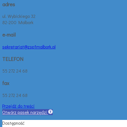
adres
ul. Wybickiego 32
82-200 Malbork
e-mail
sekretariat@zsp1malbork.pl
TELEFON
55 272 24 68
fax
55 272 24 68
Przejdź do treści
Otwórz pasek narzędzi
Dostępność