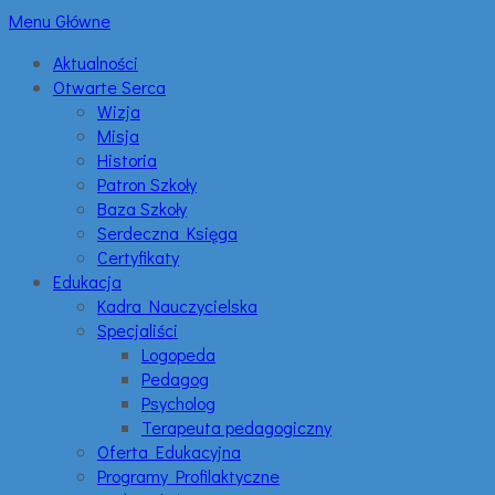
Menu Główne
Aktualności
Otwarte Serca
Wizja
Misja
Historia
Patron Szkoły
Baza Szkoły
Serdeczna Księga
Certyfikaty
Edukacja
Kadra Nauczycielska
Specjaliści
Logopeda
Pedagog
Psycholog
Terapeuta pedagogiczny
Oferta Edukacyjna
Programy Profilaktyczne