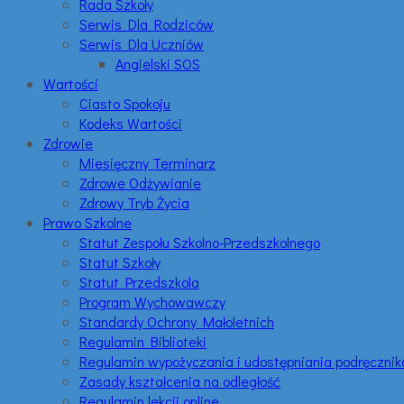
Rada Szkoły
Serwis Dla Rodziców
Serwis Dla Uczniów
Angielski SOS
Wartości
Ciasto Spokoju
Kodeks Wartości
Zdrowie
Miesięczny Terminarz
Zdrowe Odżywianie
Zdrowy Tryb Życia
Prawo Szkolne
Statut Zespołu Szkolno-Przedszkolnego
Statut Szkoły
Statut Przedszkola
Program Wychowawczy
Standardy Ochrony Małoletnich
Regulamin Biblioteki
Regulamin wypożyczania i udostępniania podręczni
Zasady kształcenia na odległość
Regulamin lekcji online