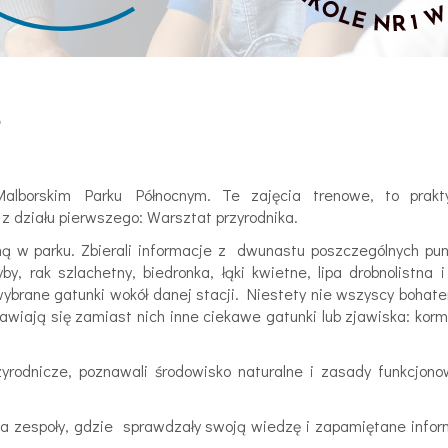
Malborskim Parku Północnym. Te zajęcia trenowe, to prakt
z działu pierwszego: Warsztat przyrodnika.
jną w parku. Zbierali informacje z dwunastu poszczególnych pu
by, rak szlachetny, biedronka, łąki kwietne, lipa drobnolistna i
ybrane gatunki wokół danej stacji. Niestety nie wszyscy bohat
wiają się zamiast nich inne ciekawe gatunki lub zjawiska: kor
yrodnicze, poznawali środowisko naturalne i zasady funkcjono
 na zespoły, gdzie sprawdzały swoją wiedzę i zapamiętane info