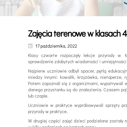
Zajęcia terenowe w klasach 4
17 października, 2022
Klasy czwarte rozpoczęły lekcje przyrody w 
sprawdzenie zdobytych wiadomości i umiejętności 
Najpierw uczniowie odbyli spacer, pętlą edukacy
miedzy innymi: kowalik, krzyżówka, nietoperze, ry
Potem zapoznali się z organizmami, wypatrywali w
danego przystanku są do znalezienia. Czasem poja
lub czaple.
Uczniowie w praktyce wypróbowywali sprzęty prz
przyrody w praktyce.
W drugiej części zajęć dzieci podzielone zostały
w kilku zadaniach na kartach pracy.