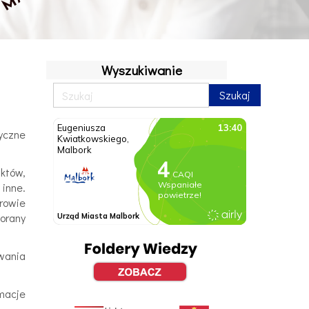
Wyszukiwanie
yczne
nktów,
 inne.
erowie
morany
wania
rmacje