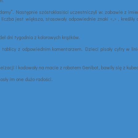
h.
damy”. Następnie szóstoklasiści uczestniczyli w: zabawie z imien
liczba jest większa, stosowały odpowiednie znaki <,> , kreślił
l dni tygodnia z kolorowych krążków.
tablicy z odpowiednim komentarzem. Dzieci pisały cyfry w lini
izacji i kodowały na macie z robotem Genibot, bawiły się z kube
osły im one dużo radości.