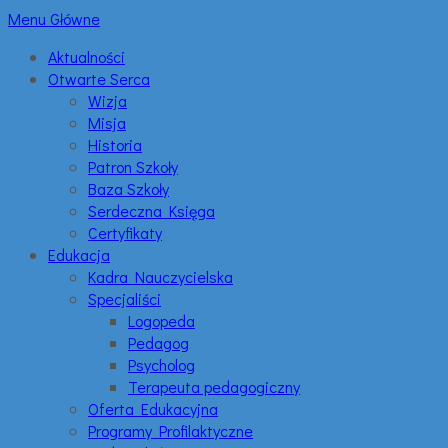
Menu Główne
Aktualności
Otwarte Serca
Wizja
Misja
Historia
Patron Szkoły
Baza Szkoły
Serdeczna Księga
Certyfikaty
Edukacja
Kadra Nauczycielska
Specjaliści
Logopeda
Pedagog
Psycholog
Terapeuta pedagogiczny
Oferta Edukacyjna
Programy Profilaktyczne