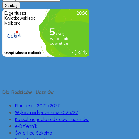
Dla Rodziców i Uczniów
Plan lekcji 2025/2026
Wykaz podręczników 2026/27
Konsultacje dla rodziców i uczniów
e-Dziennik
Świetlica Szkolna