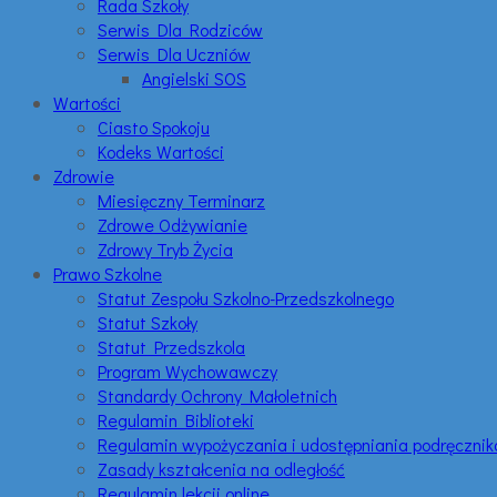
Rada Szkoły
Serwis Dla Rodziców
Serwis Dla Uczniów
Angielski SOS
Wartości
Ciasto Spokoju
Kodeks Wartości
Zdrowie
Miesięczny Terminarz
Zdrowe Odżywianie
Zdrowy Tryb Życia
Prawo Szkolne
Statut Zespołu Szkolno-Przedszkolnego
Statut Szkoły
Statut Przedszkola
Program Wychowawczy
Standardy Ochrony Małoletnich
Regulamin Biblioteki
Regulamin wypożyczania i udostępniania podręczni
Zasady kształcenia na odległość
Regulamin lekcji online