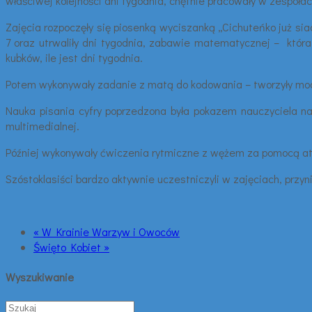
właściwej kolejności dni tygodnia, chętnie pracowały w zespołac
Zajęcia rozpoczęły się piosenką wyciszanką „Cichuteńko już sia
7 oraz utrwaliły dni tygodnia, zabawie matematycznej – która 
kubków, ile jest dni tygodnia.
Potem wykonywały zadanie z matą do kodowania – tworzyły mode
Nauka pisania cyfry poprzedzona była pokazem nauczyciela na 
multimedialnej.
Później wykonywały ćwiczenia rytmiczne z wężem za pomocą ate
Szóstoklasiści bardzo aktywnie uczestniczyli w zajęciach, przyni
« W Krainie Warzyw i Owoców
Święto Kobiet »
Wyszukiwanie