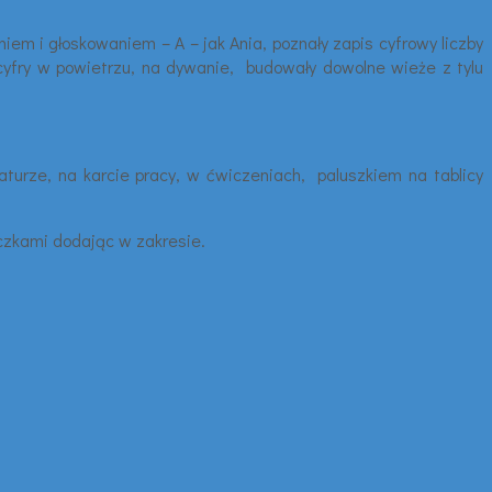
iem i głoskowaniem – A – jak Ania, poznały zapis cyfrowy liczby
y cyfry w powietrzu, na dywanie, budowały dowolne wieże z tylu
aturze, na karcie pracy, w ćwiczeniach, paluszkiem na tablicy
czkami dodając w zakresie.