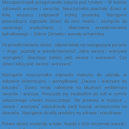
Niezapominajek przygotowała zajęcia pod tytułem – W krainie
zdrowych warzyw i owoców. Nauczycielka powitała dzieci w
kole, wszyscy zaśpiewali krótką piosenkę. Następnie
prowadząca zaprosiła dzieci do mini teatru i zachęciła do
uważnego wysłuchania i obejrzenia przedstawienia
kukiełkowego – Doktor Zdrówko i wesoła witaminka.
Po przedstawieniu dzieci odpowiadały na następujące pytania
– Kogo poznały w przedstawieniu?, Jakie owoce i warzywa
wystąpiły?, Dlaczego należy jeść owoce i warzywa?, Czy
dzieci lubią jeść owoce i warzywa?
Następnie nauczycielka zaprosiła maluchy do udziału w
zabawie orientacyjno – porządkowej „Owoce i warzywa do
koszyka”. Dzieci miały naklejone na bluzkach emblematy
owoców i warzyw. Poruszały się swobodnie po sali w rytmie
usłyszanego utworu muzycznego. Na przerwę w muzyce „
owoce i warzywa” odszukiwały swój koszyk umieszczony na
dywanie. Następnie dzieliły produkty na zdrowe i niezdrowe.
Potem dzieci siedziały w kole. Każde z nich otrzymało koszyk i