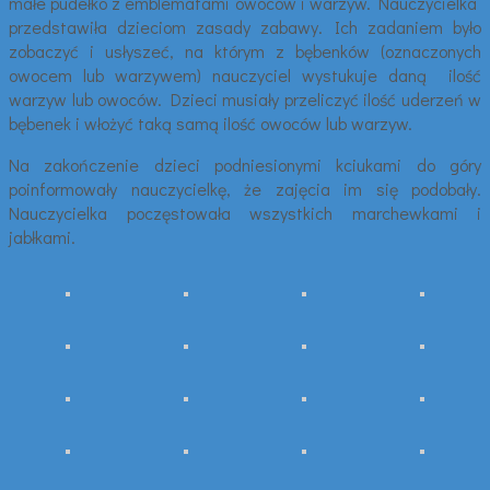
małe pudełko z emblematami owoców i warzyw. Nauczycielka
przedstawiła dzieciom zasady zabawy. Ich zadaniem było
zobaczyć i usłyszeć, na którym z bębenków (oznaczonych
owocem lub warzywem) nauczyciel wystukuje daną ilość
warzyw lub owoców. Dzieci musiały przeliczyć ilość uderzeń w
bębenek i włożyć taką samą ilość owoców lub warzyw.
Na zakończenie dzieci podniesionymi kciukami do góry
poinformowały nauczycielkę, że zajęcia im się podobały.
Nauczycielka poczęstowała wszystkich marchewkami i
jabłkami.