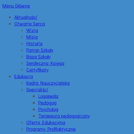
Menu Główne
Aktualności
Otwarte Serca
Wizja
Misja
Historia
Patron Szkoły
Baza Szkoły
Serdeczna Księga
Certyfikaty
Edukacja
Kadra Nauczycielska
Specjaliści
Logopeda
Pedagog
Psycholog
Terapeuta pedagogiczny
Oferta Edukacyjna
Programy Profilaktyczne