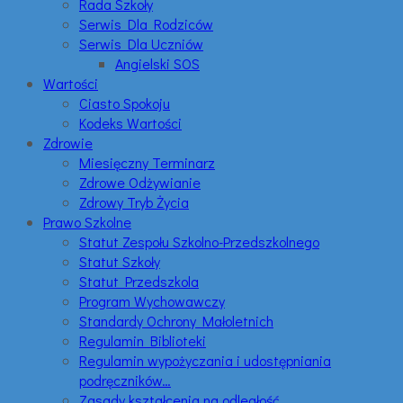
Rada Szkoły
Serwis Dla Rodziców
Serwis Dla Uczniów
Angielski SOS
Wartości
Ciasto Spokoju
Kodeks Wartości
Zdrowie
Miesięczny Terminarz
Zdrowe Odżywianie
Zdrowy Tryb Życia
Prawo Szkolne
Statut Zespołu Szkolno-Przedszkolnego
Statut Szkoły
Statut Przedszkola
Program Wychowawczy
Standardy Ochrony Małoletnich
Regulamin Biblioteki
Regulamin wypożyczania i udostępniania
podręczników…
Zasady kształcenia na odległość