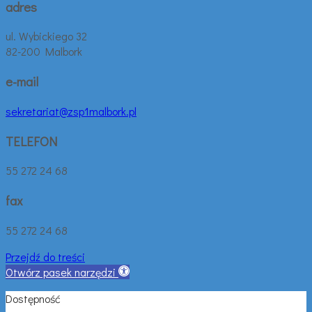
adres
ul. Wybickiego 32
82-200 Malbork
e-mail
sekretariat@zsp1malbork.pl
TELEFON
55 272 24 68
fax
55 272 24 68
Przejdź do treści
Otwórz pasek narzędzi
Dostępność