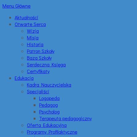
Menu Główne
Aktualności
Otwarte Serca
Wizja
Misja
Historia
Patron Szkoły
Baza Szkoły
Serdeczna Księga
Certyfikaty
Edukacja
Kadra Nauczycielska
Specjaliści
Logopeda
Pedagog
Psycholog
Terapeuta pedagogiczny
Oferta Edukacyjna
Programy Profilaktyczne