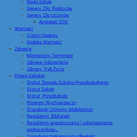
Rada Szkoły
Serwis Dla Rodziców
Serwis Dla Uczniów
Angielski SOS
Wartości
Ciasto Spokoju
Kodeks Wartości
Zdrowie
Miesięczny Terminarz
Zdrowe Odżywianie
Zdrowy Tryb Życia
Prawo Szkolne
Statut Zespołu Szkolno-Przedszkolnego
Statut Szkoły
Statut Przedszkola
Program Wychowawczy
Standardy Ochrony Małoletnich
Regulamin Biblioteki
Regulamin wypożyczania i udostępniania
podręczników…
Zasady kształcenia na odległość