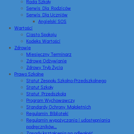
Rada Szkoły
Serwis Dla Rodziców
Serwis Dla Uczniów
Angielski SOS
Wartości
Ciasto Spokoju
Kodeks Wartości
Zdrowie
Miesięczny Terminarz
Zdrowe Odżywianie
Zdrowy Tryb Życia
Prawo Szkolne
Statut Zespołu Szkolno-Przedszkolnego
Statut Szkoły
Statut Przedszkola
Program Wychowawczy
Standardy Ochrony Małoletnich
Regulamin Biblioteki
Regulamin wypożyczania i udostępniania
podręczników…
Zasady kształcenia na odległość