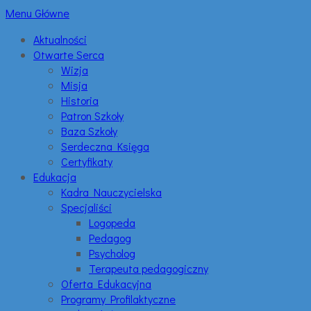
Menu Główne
Aktualności
Otwarte Serca
Wizja
Misja
Historia
Patron Szkoły
Baza Szkoły
Serdeczna Księga
Certyfikaty
Edukacja
Kadra Nauczycielska
Specjaliści
Logopeda
Pedagog
Psycholog
Terapeuta pedagogiczny
Oferta Edukacyjna
Programy Profilaktyczne