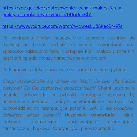
https://zpe.gov.pl/a/zastosowanie-technik-malarskich-w-
praktyce—malujemy-akwarele/DUqUdoQb1
https://www.youtube.com/watch?v=dwesLU8AKeo&t=97s
Po obejrzeniu filmów nauczycielka zaprosiła uczniów do
dyskusji na temat technik malowania akwarelami oraz
sposobów nakładania farb. Następnie Pani Małgosia razem z
uczniami opisała obrazy namalowane akwarelami.
Podsumowując lekcje nauczycielka zadała uczniom pytania:
Czego dowiedziałeś się dzisiaj na lekcji? Co było dla Ciebie
ciekawe? Co Cię zaskoczyło podczas lekcji?
Chętni uczniowie
udzielali odpowiedzi na pytania. Następnie poprosiła, by
uczestnicy spotkania jednym przymiotnikiem postarali się
odpowiedzieć na następujące pytanie
: Jak Ci się podobała
dzisiejsza lekcja plastyki?
Uczniowie odpowiadali
: fajna,
ciekawa, abstrakcyjna, zadziwiająca, interesująca,
fantastyczna, bajkowa, fascynująca, pierwszorzędna.