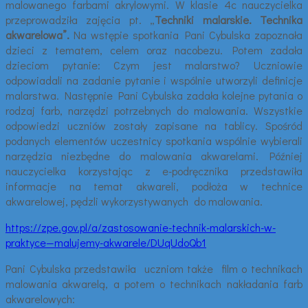
malowanego farbami akrylowymi. W klasie 4c nauczycielka
przeprowadziła zajęcia pt. „
Techniki malarskie. Technika
akwarelowa”.
Na wstępie spotkania Pani Cybulska zapoznała
dzieci z tematem, celem oraz nacobezu. Potem zadała
dzieciom pytanie: Czym jest malarstwo? Uczniowie
odpowiadali na zadanie pytanie i wspólnie utworzyli definicje
malarstwa. Następnie Pani Cybulska zadała kolejne pytania o
rodzaj farb, narzędzi potrzebnych do malowania. Wszystkie
odpowiedzi uczniów zostały zapisane na tablicy. Spośród
podanych elementów uczestnicy spotkania wspólnie wybierali
narzędzia niezbędne do malowania akwarelami. Później
nauczycielka korzystając z e-podręcznika przedstawiła
informacje na temat akwareli, podłoża w technice
akwarelowej, pędzli wykorzystywanych do malowania.
https://zpe.gov.pl/a/zastosowanie-technik-malarskich-w-
praktyce—malujemy-akwarele/DUqUdoQb1
Pani Cybulska przedstawiła uczniom także film o technikach
malowania akwarelą, a potem o technikach nakładania farb
akwarelowych: