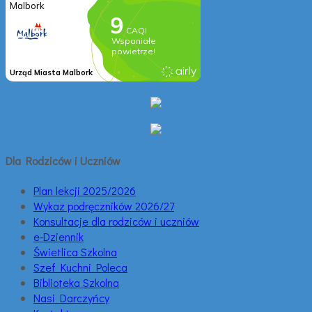
Dla Rodziców i Uczniów
Plan lekcji 2025/2026
Wykaz podręczników 2026/27
Konsultacje dla rodziców i uczniów
e-Dziennik
Świetlica Szkolna
Szef Kuchni Poleca
Biblioteka Szkolna
Nasi Darczyńcy