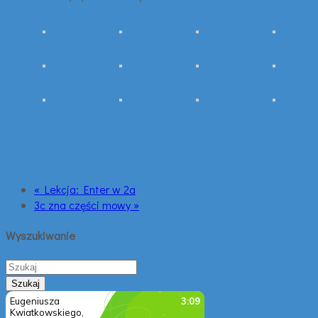
« Lekcja: Enter w 2a
3c zna części mowy »
Wyszukiwanie