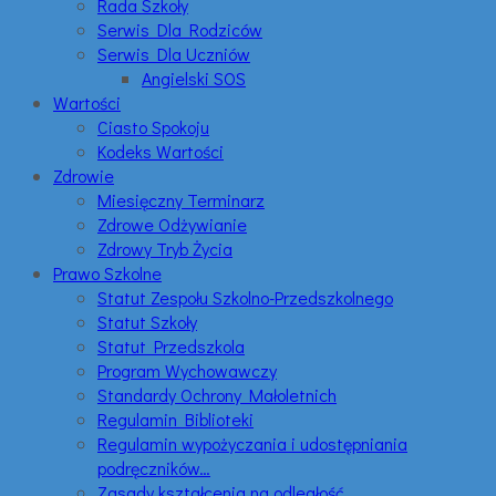
Rada Szkoły
Serwis Dla Rodziców
Serwis Dla Uczniów
Angielski SOS
Wartości
Ciasto Spokoju
Kodeks Wartości
Zdrowie
Miesięczny Terminarz
Zdrowe Odżywianie
Zdrowy Tryb Życia
Prawo Szkolne
Statut Zespołu Szkolno-Przedszkolnego
Statut Szkoły
Statut Przedszkola
Program Wychowawczy
Standardy Ochrony Małoletnich
Regulamin Biblioteki
Regulamin wypożyczania i udostępniania
podręczników…
Zasady kształcenia na odległość