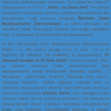
realizacja jubileuszowego wyzwania. Tym razem na „tapecie”
było wyzwanie nr 17 i 18 –
„Wiem , że zdrowo jem!”
Ten pomysł
połączyliśmy z promocją zdrowia, a ponieważ w kalendarzu dni
nietypowych: 7-ego czerwca przypada
Światowy Dzień
Bezpieczeństwa Żywnościowego
, a nasza placówka ma
certyfikat Szkoły Promującej Zdrowie, nie mogło zabraknąć
więc w obchodach 30-lecia szkoły takiego wyzwania!
W dniu Światowego Dnia Bezpieczeństwa Żywnościowego
chodzi o to, aby zwrócić uwagę na to, co jemy i na to co
kupujemy do jedzenia. My zrobiliśmy to przygotowując
30
zdrowych kanapek na 30 lecie szkoły!
Zadaniem każdej klasy
(w klasach starszych trójka przedstawicieli) było
skomponowanie jednej śniadaniówki (kanapki) zgodnej z
aktualnymi zaleceniami Piramidy Zdrowego Stylu Życia i
Zdrowego Żywienia. Jednak najpierw należało znać te
zalecenia, więc uczniowie obejrzeli spot promocyjny Instytutu
Żywienia i prezentację
Antoniny Rotter
z 8d. Następnie trójki
klasowe zabrały się za realizację wyzwania, czyli pomysły na
zdrowe kanapki. Wersji , koncepcji i kształtów i produktów było
wiele, choć królowały zdecydowanie warzywa, a zapach