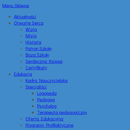
Menu Główne
Aktualności
Otwarte Serca
Wizja
Misja
Historia
Patron Szkoły
Baza Szkoły
Serdeczna Księga
Certyfikaty
Edukacja
Kadra Nauczycielska
Specjaliści
Logopeda
Pedagog
Psycholog
Terapeuta pedagogiczny
Oferta Edukacyjna
Programy Profilaktyczne