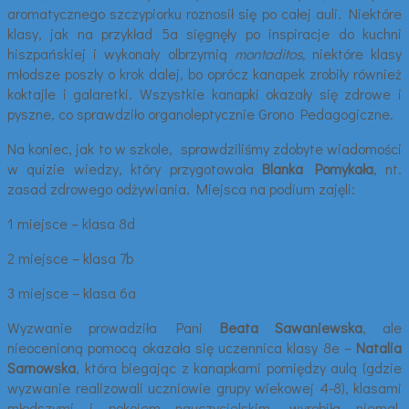
aromatycznego szczypiorku roznosił się po całej auli. Niektóre
klasy, jak na przykład 5a sięgnęły po inspiracje do kuchni
hiszpańskiej i wykonały olbrzymią
montaditos,
niektóre klasy
młodsze poszły o krok dalej, bo oprócz kanapek zrobiły również
koktajle i galaretki. Wszystkie kanapki okazały się zdrowe i
pyszne, co sprawdziło organoleptycznie Grono Pedagogiczne.
Na koniec, jak to w szkole, sprawdziliśmy zdobyte wiadomości
w quizie wiedzy, który przygotowała
Blanka Pomykała
, nt.
zasad zdrowego odżywiania. Miejsca na podium zajęli:
1 miejsce – klasa 8d
2 miejsce – klasa 7b
3 miejsce – klasa 6a
Wyzwanie prowadziła Pani
Beata Sawaniewska
, ale
nieocenioną pomocą okazała się uczennica klasy 8e –
Natalia
Sarnowska
, która biegając z kanapkami pomiędzy aulą (gdzie
wyzwanie realizowali uczniowie grupy wiekowej 4-8), klasami
młodszymi i pokojem nauczycielskim, wyrobiła niemal