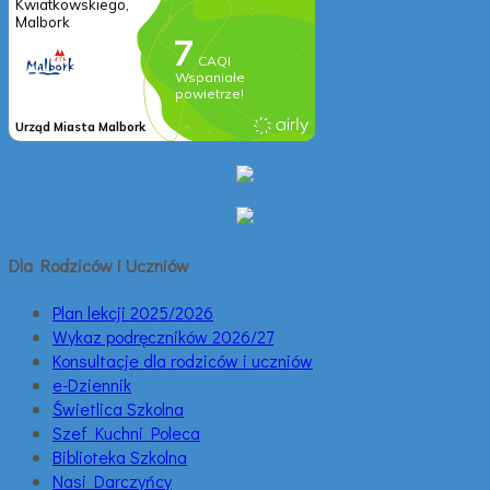
Dla Rodziców i Uczniów
Plan lekcji 2025/2026
Wykaz podręczników 2026/27
Konsultacje dla rodziców i uczniów
e-Dziennik
Świetlica Szkolna
Szef Kuchni Poleca
Biblioteka Szkolna
Nasi Darczyńcy