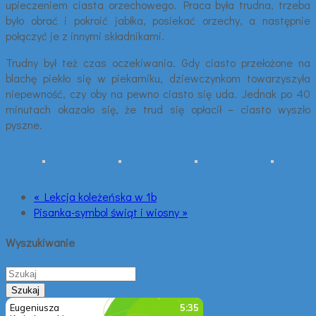
upieczeniem ciasta orzechowego. Praca była trudna, trzeba
było obrać i pokroić jabłka, posiekać orzechy, a następnie
połączyć je z innymi składnikami.
Trudny był też czas oczekiwania. Gdy ciasto przełożone na
blachę piekło się w piekarniku, dziewczynkom towarzyszyła
niepewność, czy oby na pewno ciasto się uda. Jednak po 40
minutach okazało się, że trud się opłacił – ciasto wyszło
pyszne.
« Lekcja koleżeńska w 1b
Pisanka-symbol świąt i wiosny »
Wyszukiwanie