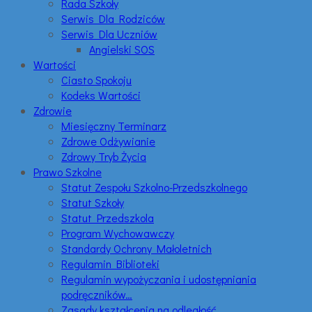
Rada Szkoły
Serwis Dla Rodziców
Serwis Dla Uczniów
Angielski SOS
Wartości
Ciasto Spokoju
Kodeks Wartości
Zdrowie
Miesięczny Terminarz
Zdrowe Odżywianie
Zdrowy Tryb Życia
Prawo Szkolne
Statut Zespołu Szkolno-Przedszkolnego
Statut Szkoły
Statut Przedszkola
Program Wychowawczy
Standardy Ochrony Małoletnich
Regulamin Biblioteki
Regulamin wypożyczania i udostępniania
podręczników…
Zasady kształcenia na odległość