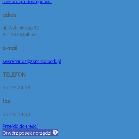
Deklaracja dostępności
adres
ul. Wybickiego 32
82-200 Malbork
e-mail
sekretariat@zsp1malbork.pl
TELEFON
55 272 24 68
fax
55 272 24 68
Przejdź do treści
Otwórz pasek narzędzi