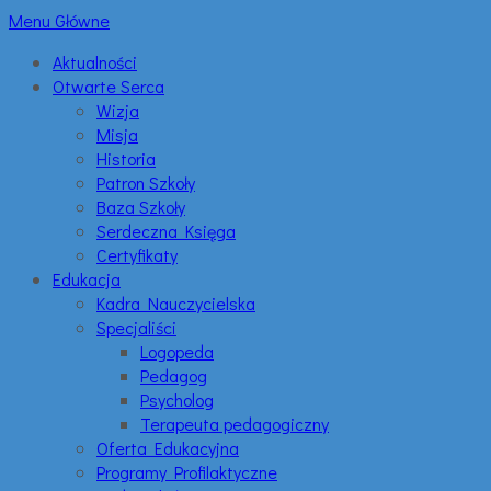
Menu Główne
Aktualności
Otwarte Serca
Wizja
Misja
Historia
Patron Szkoły
Baza Szkoły
Serdeczna Księga
Certyfikaty
Edukacja
Kadra Nauczycielska
Specjaliści
Logopeda
Pedagog
Psycholog
Terapeuta pedagogiczny
Oferta Edukacyjna
Programy Profilaktyczne