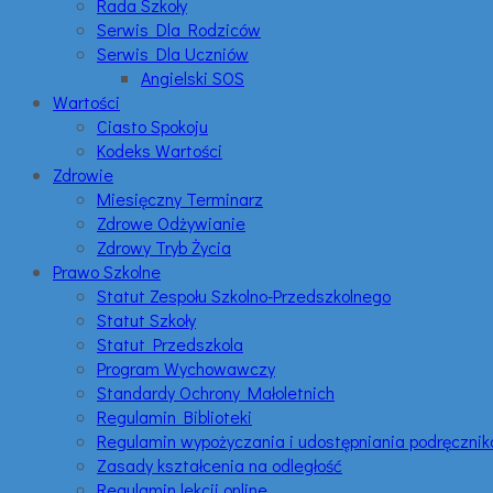
Rada Szkoły
Serwis Dla Rodziców
Serwis Dla Uczniów
Angielski SOS
Wartości
Ciasto Spokoju
Kodeks Wartości
Zdrowie
Miesięczny Terminarz
Zdrowe Odżywianie
Zdrowy Tryb Życia
Prawo Szkolne
Statut Zespołu Szkolno-Przedszkolnego
Statut Szkoły
Statut Przedszkola
Program Wychowawczy
Standardy Ochrony Małoletnich
Regulamin Biblioteki
Regulamin wypożyczania i udostępniania podręczni
Zasady kształcenia na odległość
Regulamin lekcji online