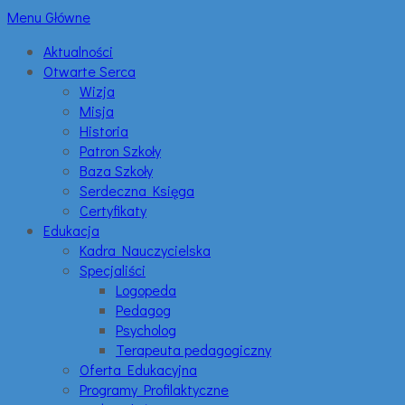
Menu Główne
Aktualności
Otwarte Serca
Wizja
Misja
Historia
Patron Szkoły
Baza Szkoły
Serdeczna Księga
Certyfikaty
Edukacja
Kadra Nauczycielska
Specjaliści
Logopeda
Pedagog
Psycholog
Terapeuta pedagogiczny
Oferta Edukacyjna
Programy Profilaktyczne