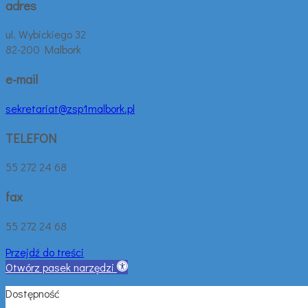
adres
ul. Wybickiego 32
82-200 Malbork
e-mail
sekretariat@zsp1malbork.pl
TELEFON
55 272 24 68
fax
55 272 24 68
Przejdź do treści
Otwórz pasek narzędzi
Dostępność