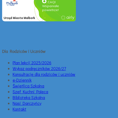
Dla Rodziców i Uczniów
Plan lekcji 2025/2026
Wykaz podręczników 2026/27
Konsultacje dla rodziców i uczniów
e-Dziennik
Świetlica Szkolna
Szef Kuchni Poleca
Biblioteka Szkolna
Nasi Darczyńcy
Kontakt