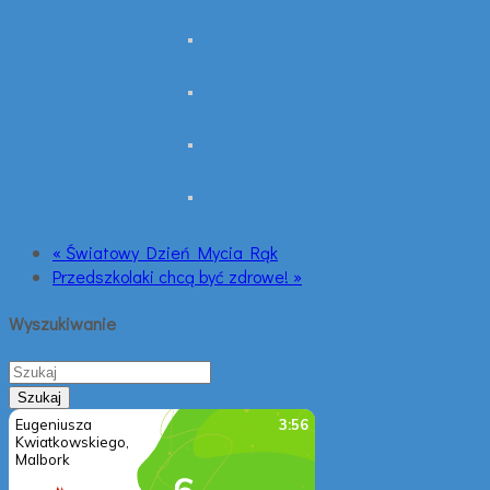
« Światowy Dzień Mycia Rąk
Przedszkolaki chcą być zdrowe! »
Wyszukiwanie