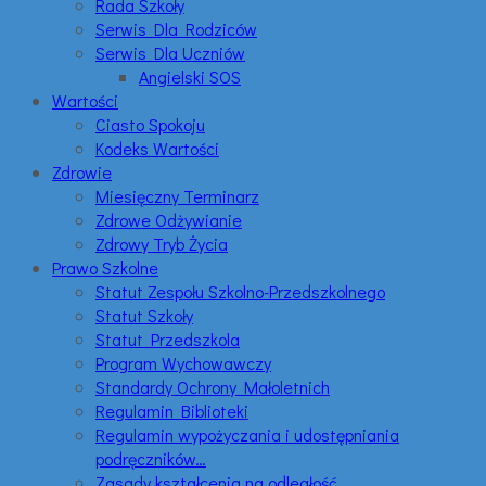
Rada Szkoły
Serwis Dla Rodziców
Serwis Dla Uczniów
Angielski SOS
Wartości
Ciasto Spokoju
Kodeks Wartości
Zdrowie
Miesięczny Terminarz
Zdrowe Odżywianie
Zdrowy Tryb Życia
Prawo Szkolne
Statut Zespołu Szkolno-Przedszkolnego
Statut Szkoły
Statut Przedszkola
Program Wychowawczy
Standardy Ochrony Małoletnich
Regulamin Biblioteki
Regulamin wypożyczania i udostępniania
podręczników…
Zasady kształcenia na odległość