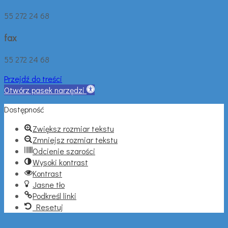
55 272 24 68
fax
55 272 24 68
Przejdź do treści
Otwórz pasek narzędzi
Dostępność
Zwiększ rozmiar tekstu
Zmniejsz rozmiar tekstu
Odcienie szarości
Wysoki kontrast
Kontrast
Jasne tło
Podkreśl linki
Resetuj