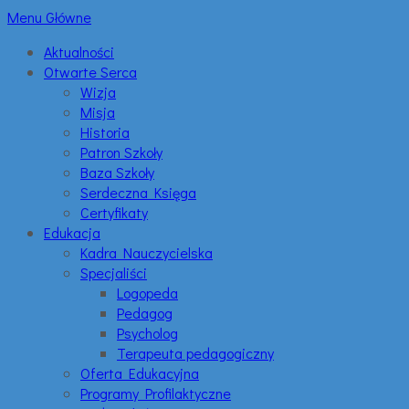
Menu Główne
Aktualności
Otwarte Serca
Wizja
Misja
Historia
Patron Szkoły
Baza Szkoły
Serdeczna Księga
Certyfikaty
Edukacja
Kadra Nauczycielska
Specjaliści
Logopeda
Pedagog
Psycholog
Terapeuta pedagogiczny
Oferta Edukacyjna
Programy Profilaktyczne