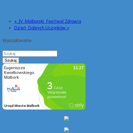
« IV Malborski Festiwal Zdrowia
Dzień Dobrych Uczynków »
Wyszukiwanie