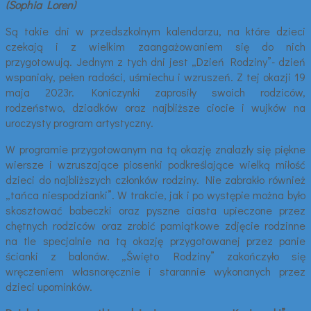
(Sophia Loren)
Są takie dni w przedszkolnym kalendarzu, na które dzieci
czekają i z wielkim zaangażowaniem się do nich
przygotowują. Jednym z tych dni jest „Dzień Rodziny”- dzień
wspaniały, pełen radości, uśmiechu i wzruszeń. Z tej okazji 19
maja 2023r. Koniczynki zaprosiły swoich rodziców,
rodzeństwo, dziadków oraz najbliższe ciocie i wujków na
uroczysty program artystyczny.
W programie przygotowanym na tą okazję znalazły się piękne
wiersze i wzruszające piosenki podkreślające wielką miłość
dzieci do najbliższych członków rodziny. Nie zabrakło również
„tańca niespodzianki”. W trakcie, jak i po występie można było
skosztować babeczki oraz pyszne ciasta upieczone przez
chętnych rodziców oraz zrobić pamiątkowe zdjęcie rodzinne
na tle specjalnie na tą okazję przygotowanej przez panie
ścianki z balonów. „Święto Rodziny” zakończyło się
wręczeniem własnoręcznie i starannie wykonanych przez
dzieci upominków.