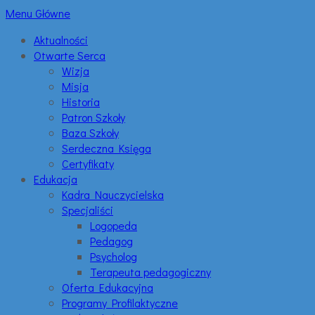
Menu Główne
Aktualności
Otwarte Serca
Wizja
Misja
Historia
Patron Szkoły
Baza Szkoły
Serdeczna Księga
Certyfikaty
Edukacja
Kadra Nauczycielska
Specjaliści
Logopeda
Pedagog
Psycholog
Terapeuta pedagogiczny
Oferta Edukacyjna
Programy Profilaktyczne