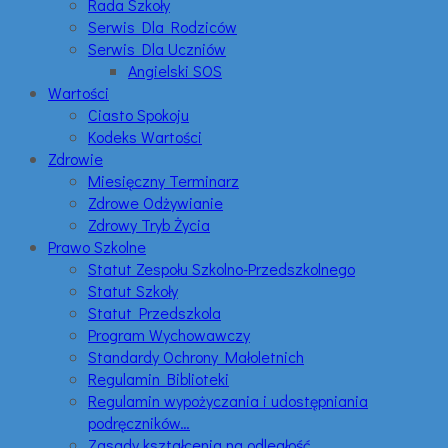
Rada Szkoły
Serwis Dla Rodziców
Serwis Dla Uczniów
Angielski SOS
Wartości
Ciasto Spokoju
Kodeks Wartości
Zdrowie
Miesięczny Terminarz
Zdrowe Odżywianie
Zdrowy Tryb Życia
Prawo Szkolne
Statut Zespołu Szkolno-Przedszkolnego
Statut Szkoły
Statut Przedszkola
Program Wychowawczy
Standardy Ochrony Małoletnich
Regulamin Biblioteki
Regulamin wypożyczania i udostępniania
podręczników…
Zasady kształcenia na odległość