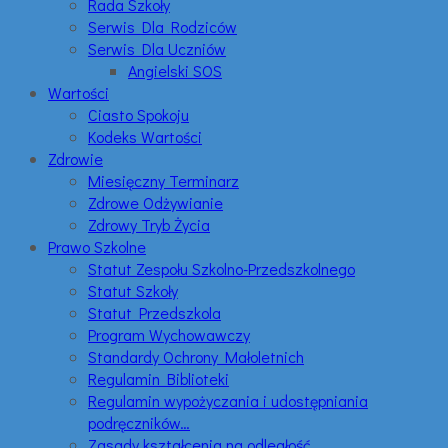
Rada Szkoły
Serwis Dla Rodziców
Serwis Dla Uczniów
Angielski SOS
Wartości
Ciasto Spokoju
Kodeks Wartości
Zdrowie
Miesięczny Terminarz
Zdrowe Odżywianie
Zdrowy Tryb Życia
Prawo Szkolne
Statut Zespołu Szkolno-Przedszkolnego
Statut Szkoły
Statut Przedszkola
Program Wychowawczy
Standardy Ochrony Małoletnich
Regulamin Biblioteki
Regulamin wypożyczania i udostępniania
podręczników…
Zasady kształcenia na odległość