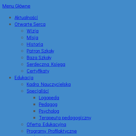
Menu Główne
Aktualności
Otwarte Serca
Wizja
Misja
Historia
Patron Szkoły
Baza Szkoły
Serdeczna Księga
Certyfikaty
Edukacja
Kadra Nauczycielska
Specjaliści
Logopeda
Pedagog
Psycholog
Terapeuta pedagogiczny
Oferta Edukacyjna
Programy Profilaktyczne