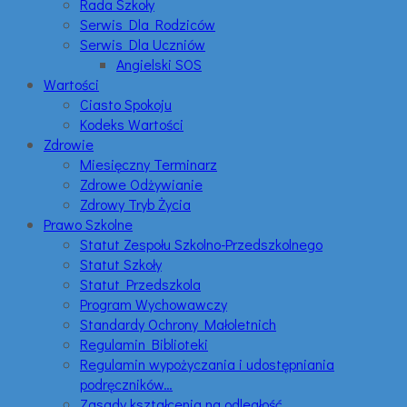
Rada Szkoły
Serwis Dla Rodziców
Serwis Dla Uczniów
Angielski SOS
Wartości
Ciasto Spokoju
Kodeks Wartości
Zdrowie
Miesięczny Terminarz
Zdrowe Odżywianie
Zdrowy Tryb Życia
Prawo Szkolne
Statut Zespołu Szkolno-Przedszkolnego
Statut Szkoły
Statut Przedszkola
Program Wychowawczy
Standardy Ochrony Małoletnich
Regulamin Biblioteki
Regulamin wypożyczania i udostępniania
podręczników…
Zasady kształcenia na odległość