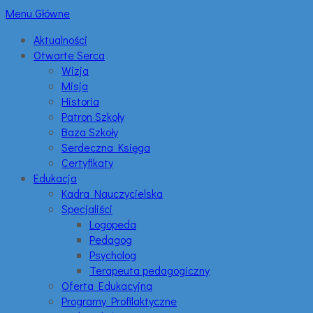
Menu Główne
Aktualności
Otwarte Serca
Wizja
Misja
Historia
Patron Szkoły
Baza Szkoły
Serdeczna Księga
Certyfikaty
Edukacja
Kadra Nauczycielska
Specjaliści
Logopeda
Pedagog
Psycholog
Terapeuta pedagogiczny
Oferta Edukacyjna
Programy Profilaktyczne