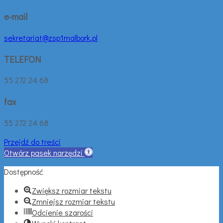
e-mail
sekretariat@zsp1malbork.pl
TELEFON
55 272 24 68
fax
55 272 24 68
Przejdź do treści
Otwórz pasek narzędzi
Dostępność
Zwiększ rozmiar tekstu
Zmniejsz rozmiar tekstu
Odcienie szarości