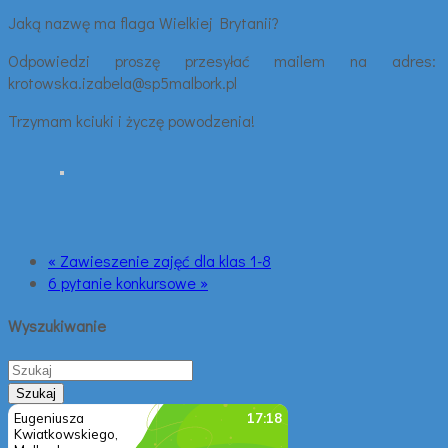
Jaką nazwę ma flaga Wielkiej Brytanii?
Odpowiedzi proszę przesyłać mailem na adres:
krotowska.izabela@sp5malbork.pl
Trzymam kciuki i życzę powodzenia!
« Zawieszenie zajęć dla klas 1-8
6 pytanie konkursowe »
Wyszukiwanie