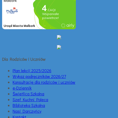
Dla Rodziców i Uczniów
Plan lekcji 2025/2026
Wykaz podręczników 2026/27
Konsultacje dla rodziców i uczniów
e-Dziennik
Świetlica Szkolna
Szef Kuchni Poleca
Biblioteka Szkolna
Nasi Darczyńcy
Kontakt