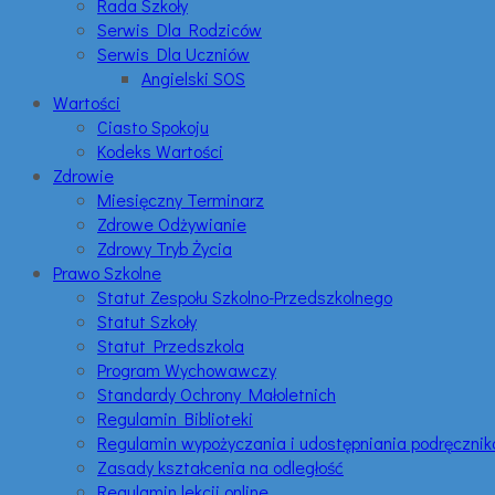
Rada Szkoły
Serwis Dla Rodziców
Serwis Dla Uczniów
Angielski SOS
Wartości
Ciasto Spokoju
Kodeks Wartości
Zdrowie
Miesięczny Terminarz
Zdrowe Odżywianie
Zdrowy Tryb Życia
Prawo Szkolne
Statut Zespołu Szkolno-Przedszkolnego
Statut Szkoły
Statut Przedszkola
Program Wychowawczy
Standardy Ochrony Małoletnich
Regulamin Biblioteki
Regulamin wypożyczania i udostępniania podręczni
Zasady kształcenia na odległość
Regulamin lekcji online