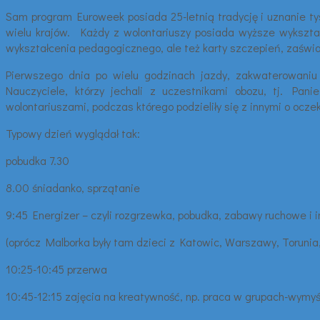
Sam program Euroweek posiada 25-letnią tradycję i uznanie ty
wielu krajów. Każdy z wolontariuszy posiada wyższe wykszta
wykształcenia pedagogicznego, ale też karty szczepień, zaświa
Pierwszego dnia po wielu godzinach jazdy, zakwaterowaniu 
Nauczyciele, którzy jechali z uczestnikami obozu, tj. Pan
wolontariuszami, podczas którego podzieliły się z innymi o ocz
Typowy dzień wyglądał tak:
pobudka 7.30
8.00 śniadanko, sprzątanie
9:45 Energizer – czyli rozgrzewka, pobudka, zabawy ruchowe i 
(oprócz Malborka były tam dzieci z Katowic, Warszawy, Torunia,
10:25-10:45 przerwa
10:45-12:15 zajęcia na kreatywność, np. praca w grupach-wymyś