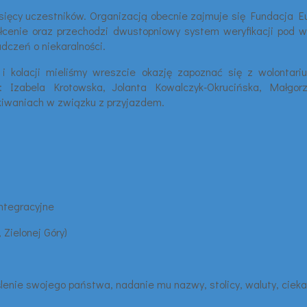
sięcy uczestników. Organizacją obecnie zajmuje się Fundacja E
łcenie oraz przechodzi dwustopniowy system weryfikacji pod wz
dczeń o niekaralności.
i kolacji mieliśmy wreszcie okazję zapoznać się z wolontar
ie: Izabela Krotowska, Jolanta Kowalczyk-Okrucińska, Małgor
ekiwaniach w związku z przyjazdem.
integracyjne
 Zielonej Góry)
lenie swojego państwa, nadanie mu nazwy, stolicy, waluty, ciek