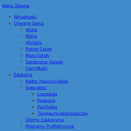
Menu Główne
Aktualności
Otwarte Serca
Wizja
Misja
Historia
Patron Szkoły
Baza Szkoły
Serdeczna Księga
Certyfikaty
Edukacja
Kadra Nauczycielska
Specjaliści
Logopeda
Pedagog
Psycholog
Terapeuta pedagogiczny
Oferta Edukacyjna
Programy Profilaktyczne