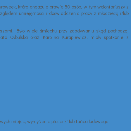
uroweek, która angażuje prawie 50 osób, w tym wolontariuszy z
ględem umiejętności i doświadczenia pracy z młodzieżą i/lub
iuszami. Było wiele śmiechu przy zgadywaniu skąd pochodzą.
zata Cybulska oraz Karolina Kurapiewicz, miały spotkanie z
awych miejsc, wymyślenie piosenki lub tańca ludowego