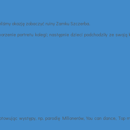
eliśmy okazję zobaczyć ruiny Zamku Szczerba.
orzenie portretu kolegi; następnie dzieci podchodziły ze swoją k
gotowując występy, np. parodię Milionerów, You can dance, Top 