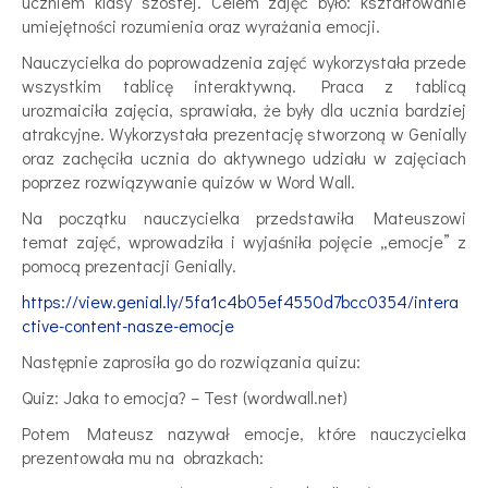
uczniem klasy szóstej. Celem zajęć było: kształtowanie
umiejętności rozumienia oraz wyrażania emocji.
Nauczycielka do poprowadzenia zajęć wykorzystała przede
wszystkim tablicę interaktywną. Praca z tablicą
urozmaiciła zajęcia, sprawiała, że były dla ucznia bardziej
atrakcyjne. Wykorzystała prezentację stworzoną w Genially
oraz zachęciła ucznia do aktywnego udziału w zajęciach
poprzez rozwiązywanie quizów w Word Wall.
Na początku nauczycielka przedstawiła Mateuszowi
temat zajęć, wprowadziła i wyjaśniła pojęcie „emocje” z
pomocą prezentacji Genially.
https://view.genial.ly/5fa1c4b05ef4550d7bcc0354/intera
ctive-content-nasze-emocje
Następnie zaprosiła go do rozwiązania quizu:
Quiz: Jaka to emocja? – Test (wordwall.net)
Potem Mateusz nazywał emocje, które nauczycielka
prezentowała mu na obrazkach: