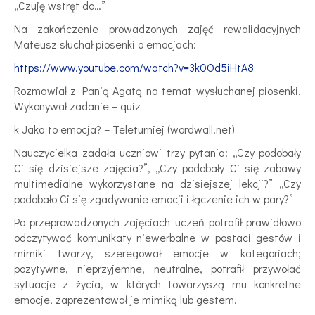
„Czuję wstręt do…”
Na zakończenie prowadzonych zajęć rewalidacyjnych
Mateusz słuchał piosenki o emocjach:
https://www.youtube.com/watch?v=3k0Od5iHtA8
Rozmawiał z Panią Agatą na temat wysłuchanej piosenki.
Wykonywał zadanie – quiz
k Jaka to emocja? – Teleturniej (wordwall.net)
Nauczycielka zadała uczniowi trzy pytania: „Czy podobały
Ci się dzisiejsze zajęcia?”, „Czy podobały Ci się zabawy
multimedialne wykorzystane na dzisiejszej lekcji?” „Czy
podobało Ci się zgadywanie emocji i łączenie ich w pary?”
Po przeprowadzonych zajęciach uczeń potrafił prawidłowo
odczytywać komunikaty niewerbalne w postaci gestów i
mimiki twarzy, szeregował emocje w kategoriach;
pozytywne, nieprzyjemne, neutralne, potrafił przywołać
sytuacje z życia, w których towarzyszą mu konkretne
emocje, zaprezentował je mimiką lub gestem.