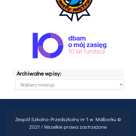
Archiwalne wpisy:
Archiwalne
wpisy:
Zespół Szkolno-Przedszkolny nr 1 w Malborku ©
2021 / Wszelkie prawa zastrzeżone