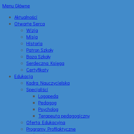
Menu Główne
Aktualności
Otwarte Serca
Wizja
Misja
Historia
Patron Szkoły
Baza Szkoły
Serdeczna Księga
Certyfikaty
Edukacja
Kadra Nauczycielska
Specjaliści
Logopeda
Pedagog
Psycholog
Terapeuta pedagogiczny
Oferta Edukacyjna
Programy Profilaktyczne