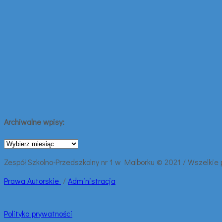
Archiwalne wpisy:
Archiwalne
wpisy:
Zespół Szkolno-Przedszkolny nr 1 w Malborku © 2021 / Wszelkie
Prawa
Autorskie
/
Administracja
Polityka prywatności