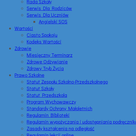
Rada Szkoły
Serwis Dla Rodziców
Serwis Dla Uczniów
Angielski SOS
Wartości
Ciasto Spokoju
Kodeks Wartości
Zdrowie
Miesięczny Terminarz
Zdrowe Odżywianie
Zdrowy Tryb Życia
Prawo Szkolne
Statut Zespołu Szkolno-Przedszkolnego
Statut Szkoły
Statut Przedszkola
Program Wychowawczy
Standardy Ochrony Małoletnich
Regulamin Biblioteki
Regulamin wypożyczania i udostępniania podręczni
Zasady kształcenia na odległość
Regulamin lekcji online