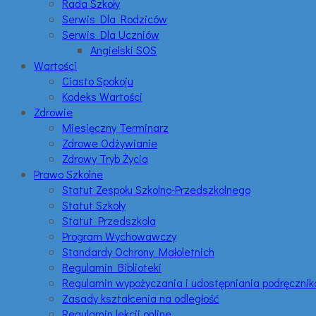
Rada Szkoły
Serwis Dla Rodziców
Serwis Dla Uczniów
Angielski SOS
Wartości
Ciasto Spokoju
Kodeks Wartości
Zdrowie
Miesięczny Terminarz
Zdrowe Odżywianie
Zdrowy Tryb Życia
Prawo Szkolne
Statut Zespołu Szkolno-Przedszkolnego
Statut Szkoły
Statut Przedszkola
Program Wychowawczy
Standardy Ochrony Małoletnich
Regulamin Biblioteki
Regulamin wypożyczania i udostępniania podręczni
Zasady kształcenia na odległość
Regulamin lekcji online