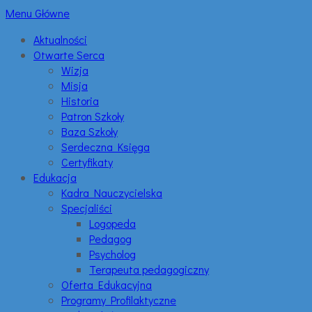
Menu Główne
Aktualności
Otwarte Serca
Wizja
Misja
Historia
Patron Szkoły
Baza Szkoły
Serdeczna Księga
Certyfikaty
Edukacja
Kadra Nauczycielska
Specjaliści
Logopeda
Pedagog
Psycholog
Terapeuta pedagogiczny
Oferta Edukacyjna
Programy Profilaktyczne