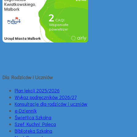
Dla Rodziców i Uczniów
Plan lekcji 2025/2026
Wykaz podręczników 2026/27
Konsultacje dla rodziców i uczniów
e-Dziennik
Świetlica Szkolna
Szef Kuchni Poleca
Biblioteka Szkolna