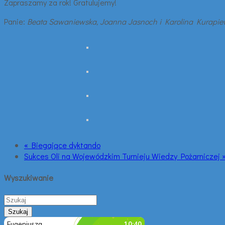
Zapraszamy za rok! Gratulujemy!
Panie:
Beata Sawaniewska, Joanna Jasnoch i Karolina Kurapie
« Biegające dyktando
Sukces Oli na Wojewódzkim Turnieju Wiedzy Pożarniczej 
Wyszukiwanie