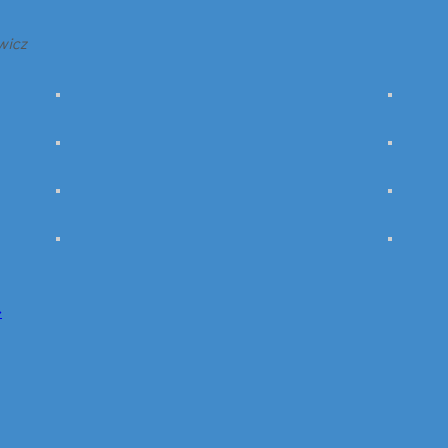
wicz
»