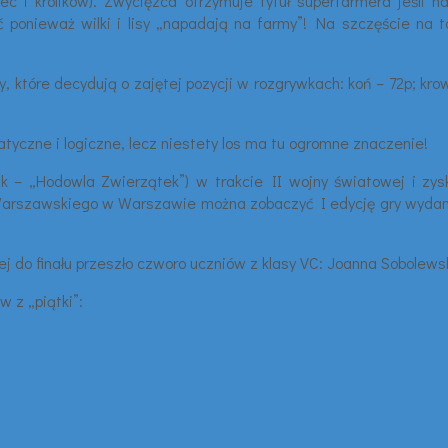
ec i królików). Zwycięzca otrzymuje tytuł superfarmera jeśli
 ponieważ wilki i lisy „napadają na farmy”! Na szczęście na
tóre decydują o zajętej pozycji w rozgrywkach: koń – 72p; krowa i
yczne i logiczne, lecz niestety los ma tu ogromne znaczenie!
suk – „Hodowla Zwierzątek”) w trakcie II wojny światowej i z
szawskiego w Warszawie można zobaczyć I edycję gry wydaną prz
ej do finału przeszło czworo uczniów z klasy VC: Joanna Sobolew
w z „piątki”: