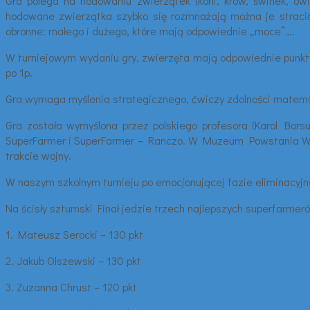
Gra polega na hodowaniu zwierzątek (koni, krów, świnek, owi
hodowane zwierzątka szybko się rozmnażają można je stracić
obronne: małego i dużego, które mają odpowiednie „moce”….
W turniejowym wydaniu gry, zwierzęta mają odpowiednie punkty, k
po 1p.
Gra wymaga myślenia strategicznego, ćwiczy zdolności matemat
Gra została wymyślona przez polskiego profesora (Karol Bor
SuperFarmer i SuperFarmer – Ranczo. W Muzeum Powstania War
trakcie wojny.
W naszym szkolnym turnieju po emocjonującej fazie eliminacyjn
Na ścisły sztumski Finał jedzie trzech najlepszych superfarmeró
1. Mateusz Serocki – 130 pkt
2. Jakub Olszewski – 130 pkt
3. Zuzanna Chrust – 120 pkt