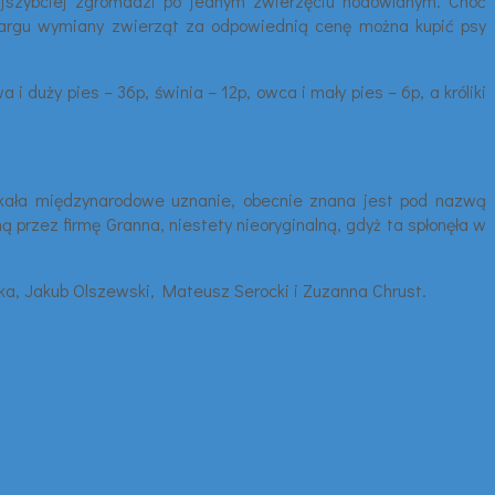
 najszybciej zgromadzi po jednym zwierzęciu hodowlanym. Choć
 targu wymiany zwierząt za odpowiednią cenę można kupić psy
 duży pies – 36p, świnia – 12p, owca i mały pies – 6p, a króliki
yskała międzynarodowe uznanie, obecnie znana jest pod nazwą
ez firmę Granna, niestety nieoryginalną, gdyż ta spłonęła w
ska, Jakub Olszewski, Mateusz Serocki i Zuzanna Chrust.