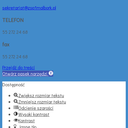
sekretariat@zsp1malbork.pl
TELEFON
55 272 24 68
fax
55 272 24 68
Przejdź do treści
Otwórz pasek narzędzi
Dostępność
Zwiększ rozmiar tekstu
Zmniejsz rozmiar tekstu
Odcienie szarości
Wysoki kontrast
Kontrast
Jasne tło