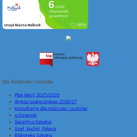
Dla Rodziców i Uczniów
Plan lekcji 2025/2026
Wykaz podręczników 2026/27
Konsultacje dla rodziców i uczniów
e-Dziennik
Świetlica Szkolna
Szef Kuchni Poleca
Biblioteka Szkolna