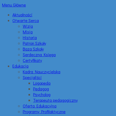
Menu Główne
Aktualności
Otwarte Serca
Wizja
Misja
Historia
Patron Szkoły
Baza Szkoły
Serdeczna Księga
Certyfikaty
Edukacja
Kadra Nauczycielska
Specjaliści
Logopeda
Pedagog
Psycholog
Terapeuta pedagogiczny
Oferta Edukacyjna
Programy Profilaktyczne