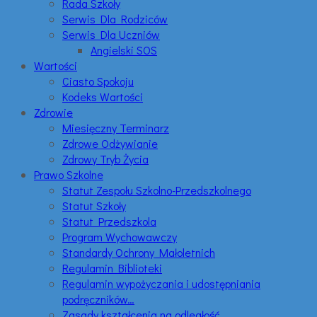
Rada Szkoły
Serwis Dla Rodziców
Serwis Dla Uczniów
Angielski SOS
Wartości
Ciasto Spokoju
Kodeks Wartości
Zdrowie
Miesięczny Terminarz
Zdrowe Odżywianie
Zdrowy Tryb Życia
Prawo Szkolne
Statut Zespołu Szkolno-Przedszkolnego
Statut Szkoły
Statut Przedszkola
Program Wychowawczy
Standardy Ochrony Małoletnich
Regulamin Biblioteki
Regulamin wypożyczania i udostępniania
podręczników…
Zasady kształcenia na odległość