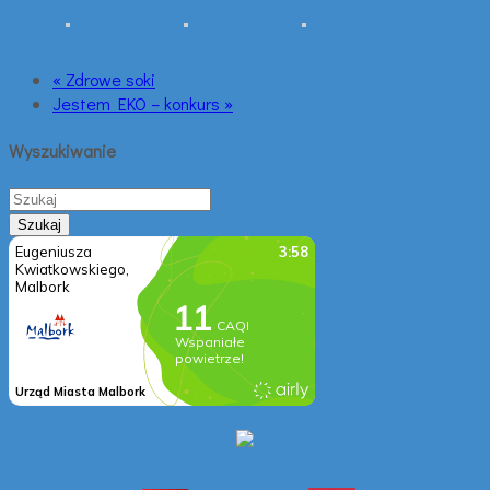
« Zdrowe soki
Jestem EKO – konkurs »
Wyszukiwanie