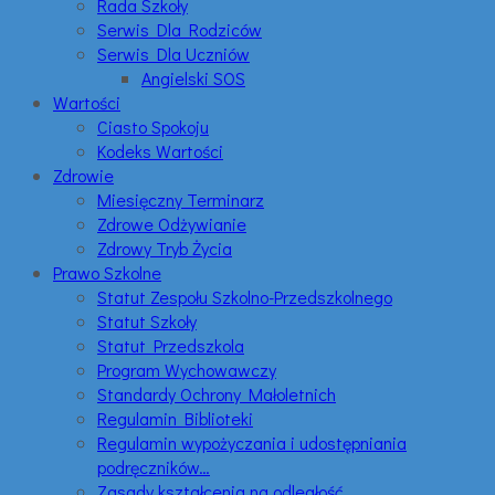
Rada Szkoły
Serwis Dla Rodziców
Serwis Dla Uczniów
Angielski SOS
Wartości
Ciasto Spokoju
Kodeks Wartości
Zdrowie
Miesięczny Terminarz
Zdrowe Odżywianie
Zdrowy Tryb Życia
Prawo Szkolne
Statut Zespołu Szkolno-Przedszkolnego
Statut Szkoły
Statut Przedszkola
Program Wychowawczy
Standardy Ochrony Małoletnich
Regulamin Biblioteki
Regulamin wypożyczania i udostępniania
podręczników…
Zasady kształcenia na odległość