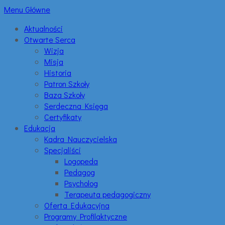
Menu Główne
Aktualności
Otwarte Serca
Wizja
Misja
Historia
Patron Szkoły
Baza Szkoły
Serdeczna Księga
Certyfikaty
Edukacja
Kadra Nauczycielska
Specjaliści
Logopeda
Pedagog
Psycholog
Terapeuta pedagogiczny
Oferta Edukacyjna
Programy Profilaktyczne